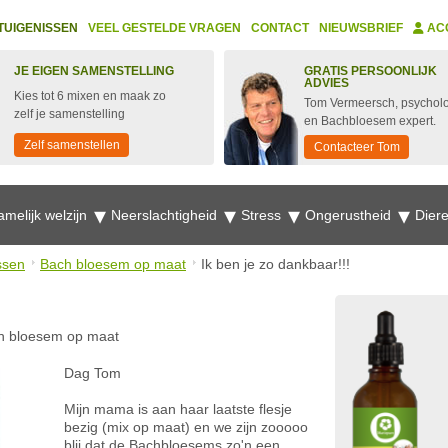
TUIGENISSEN
VEEL GESTELDE VRAGEN
CONTACT
NIEUWSBRIEF
AC
JE EIGEN SAMENSTELLING
GRATIS PERSOONLIJK
ADVIES
Kies tot 6 mixen en maak zo
Tom Vermeersch, psychol
zelf je samenstelling
en Bachbloesem expert.
Zelf samenstellen
Contacteer Tom
amelijk welzijn
Neerslachtigheid
Stress
Ongerustheid
Dier
ssen
Bach bloesem op maat
Ik ben je zo dankbaar!!!
!
h bloesem op maat
Dag Tom
Mijn mama is aan haar laatste flesje
bezig (mix op maat) en we zijn zooooo
blij dat de Bachbloesems zo'n een