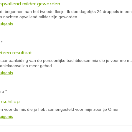
 opvallend milder geworden
t begonnen aan het tweede flesje. Ik doe dagelijks 24 druppels in een fl
jn nachten opvallend milder zijn geworden.
uigenis
 *
eteen resultaat
naar aanleiding van de persoonlijke bachbloesemmix die je voor me maa
paniekaanvallen meer gehad.
uigenis
ra *
rschil op
en voor de mix die je hebt samengesteld voor mijn zoontje Omer.
uigenis