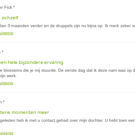
er Fick *
 zichzelf
dan 3 maanden verder en de druppels zijn nu bijna op. Ik merk zeker ve
uigenis
 *
een hele bijzondere ervaring
ne bloesems die je mij stuurde. De eerste dag dat ik deze nam was op d
ijn werk.
uigenis
n *
sterie momenten meer
eleden heb ik met u contact gehad over mijn dochter. U hebt toen e
uigenis