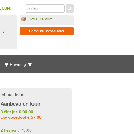
COUNT
Gratis +30 euro
oog
Bestel nu, betaal later
en
Fawning
Inhoud 50 ml
Aanbevolen kuur
3 flesjes € 90.00
Uw voordeel € 57.00
2 flesjes € 79.00