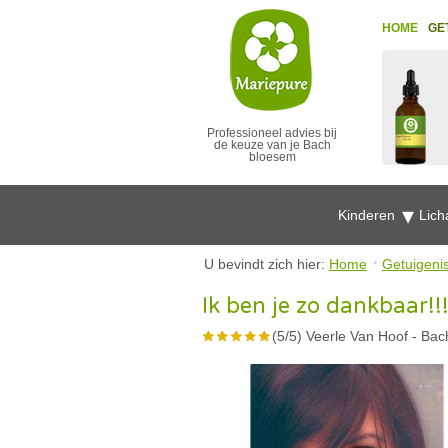
HOME
GE
Professioneel advies bij
de keuze van je Bach
bloesem
Kinderen
Lich
U bevindt zich hier:
Home
Getuigeni
Ik ben je zo dankbaar!!
(
5
/
5
)
Veerle Van Hoof
-
Bac