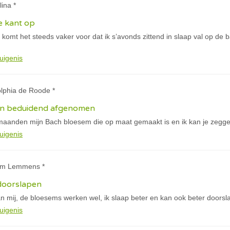
lina *
e kant op
komt het steeds vaker voor dat ik s’avonds zittend in slaap val op de 
uigenis
olphia de Roode *
zijn beduidend afgenomen
maanden mijn Bach bloesem die op maat gemaakt is en ik kan je zeggen 
uigenis
jam Lemmens *
 doorslapen
n mij, de bloesems werken wel, ik slaap beter en kan ook beter doorsl
uigenis