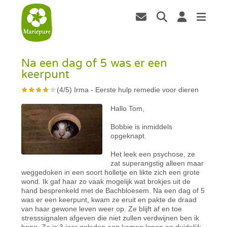
Na een dag of 5 was er een
keerpunt
(
4
/
5
)
Irma
-
Eerste hulp remedie voor dieren
Hallo Tom,
Bobbie is inmiddels
opgeknapt.
Het leek een psychose, ze
zat superangstig alleen maar
weggedoken in een soort holletje en likte zich een grote
wond. Ik gaf haar zo vaak mogelijk wat brokjes uit de
hand besprenkeld met de Bachbloesem. Na een dag of 5
was er een keerpunt, kwam ze eruit en pakte de draad
van haar gewone leven weer op. Ze blijft af en toe
stresssignalen afgeven die niet zullen verdwijnen ben ik
bang. Ze is 3 jaar geleden aan komen lopen en duidelijk