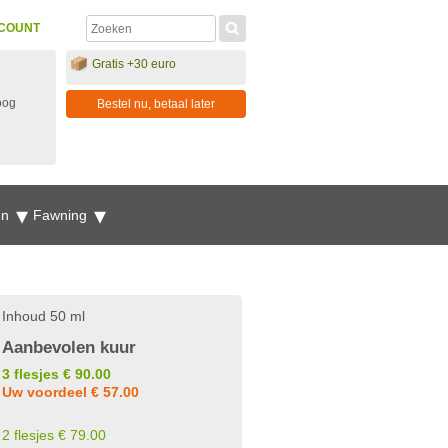
COUNT
Gratis +30 euro
oog
Bestel nu, betaal later
en
Fawning
Inhoud 50 ml
Aanbevolen kuur
3 flesjes € 90.00
Uw voordeel € 57.00
2 flesjes € 79.00