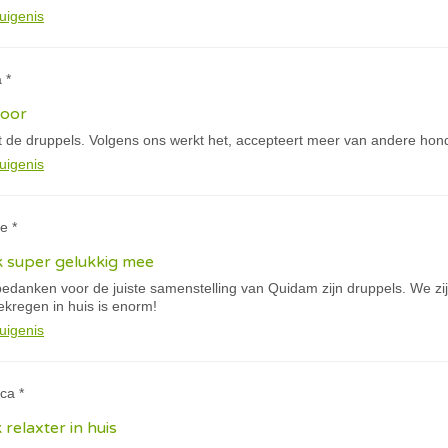
uigenis
 *
door
 de druppels. Volgens ons werkt het, accepteert meer van andere hon
uigenis
e *
k super gelukkig mee
e bedanken voor de juiste samenstelling van Quidam zijn druppels. We 
gekregen in huis is enorm!
uigenis
ca *
k relaxter in huis