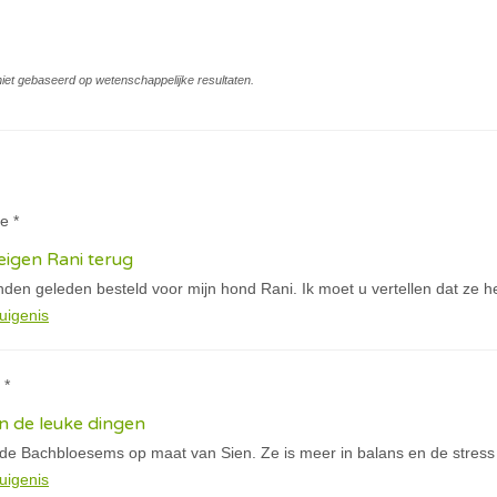
s niet gebaseerd op wetenschappelijke resultaten.
te *
igen Rani terug
den geleden besteld voor mijn hond Rani. Ik moet u vertellen dat ze h
uigenis
 *
n de leuke dingen
 de Bachbloesems op maat van Sien. Ze is meer in balans en de stress
uigenis