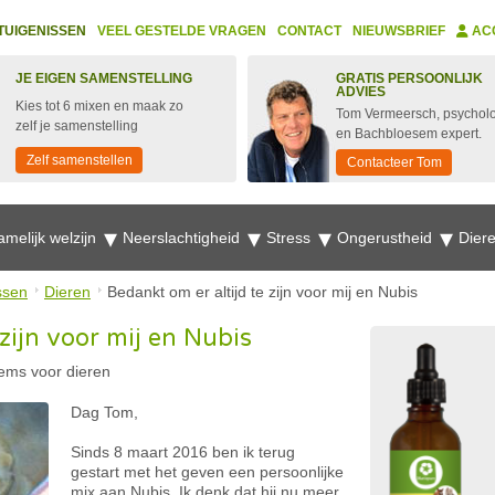
TUIGENISSEN
VEEL GESTELDE VRAGEN
CONTACT
NIEUWSBRIEF
AC
JE EIGEN SAMENSTELLING
GRATIS PERSOONLIJK
ADVIES
Kies tot 6 mixen en maak zo
Tom Vermeersch, psychol
zelf je samenstelling
en Bachbloesem expert.
Zelf samenstellen
Contacteer Tom
amelijk welzijn
Neerslachtigheid
Stress
Ongerustheid
Dier
ssen
Dieren
Bedankt om er altijd te zijn voor mij en Nubis
 zijn voor mij en Nubis
ems voor dieren
Dag Tom,
Sinds 8 maart 2016 ben ik terug
gestart met het geven een persoonlijke
mix aan Nubis. Ik denk dat hij nu meer