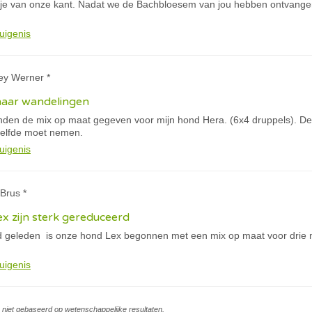
tje van onze kant. Nadat we de Bachbloesem van jou hebben ontvangen
uigenis
ey Werner *
haar wandelingen
anden de mix op maat gegeven voor mijn hond Hera. (6x4 druppels). De 
tzelfde moet nemen.
uigenis
Brus *
x zijn sterk gereduceerd
geleden is onze hond Lex begonnen met een mix op maat voor drie ma
uigenis
is niet gebaseerd op wetenschappelijke resultaten.