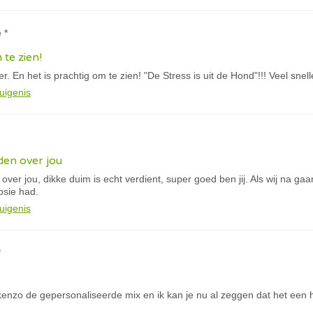
 *
 te zien!
. En het is prachtig om te zien! "De Stress is uit de Hond"!!! Veel snel
uigenis
eden over jou
 over jou, dikke duim is echt verdient, super goed ben jij. Als wij na ga
psie had.
uigenis
*
 kenzo de gepersonaliseerde mix en ik kan je nu al zeggen dat het een 