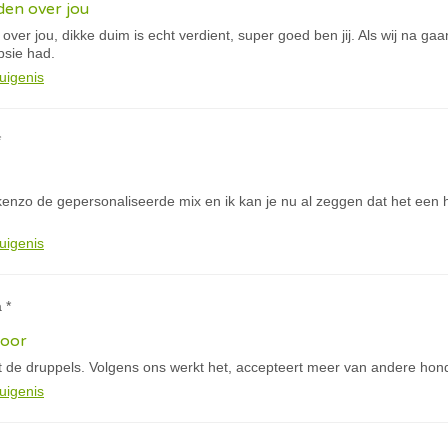
eden over jou
 over jou, dikke duim is echt verdient, super goed ben jij. Als wij na ga
psie had.
uigenis
*
 kenzo de gepersonaliseerde mix en ik kan je nu al zeggen dat het een 
uigenis
 *
door
 de druppels. Volgens ons werkt het, accepteert meer van andere hon
uigenis