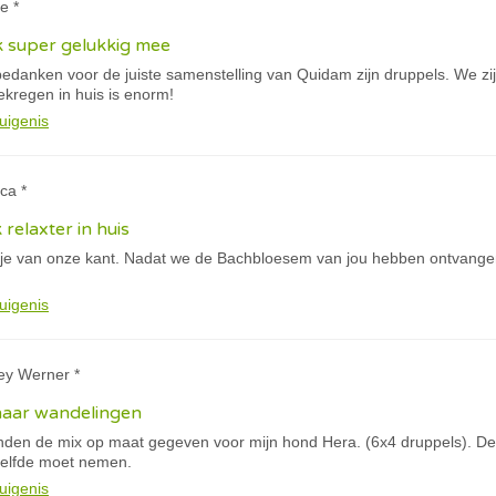
e *
k super gelukkig mee
e bedanken voor de juiste samenstelling van Quidam zijn druppels. We 
gekregen in huis is enorm!
uigenis
ca *
k relaxter in huis
tje van onze kant. Nadat we de Bachbloesem van jou hebben ontvangen
uigenis
ey Werner *
haar wandelingen
anden de mix op maat gegeven voor mijn hond Hera. (6x4 druppels). De 
tzelfde moet nemen.
uigenis