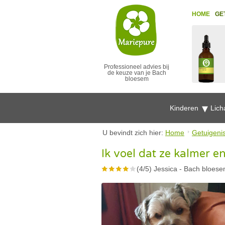
HOME
GE
Professioneel advies bij
de keuze van je Bach
bloesem
Kinderen
Lich
U bevindt zich hier:
Home
Getuigeni
Ik voel dat ze kalmer en
(
4
/
5
)
Jessica
-
Bach bloese