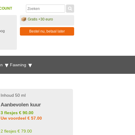
COUNT
Gratis +30 euro
oog
Bestel nu, betaal later
en
Fawning
Inhoud 50 ml
Aanbevolen kuur
3 flesjes € 90.00
Uw voordeel € 57.00
2 flesjes € 79.00