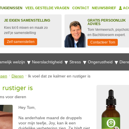
TUIGENISSEN
VEEL GESTELDE VRAGEN
CONTACT
NIEUWSBRIEF
AC
JE EIGEN SAMENSTELLING
GRATIS PERSOONLIJK
ADVIES
Kies tot 6 mixen en maak zo
Tom Vermeersch, psychol
zelf je samenstelling
en Bachbloesem expert.
Zelf samenstellen
Contacteer Tom
amelijk welzijn
Neerslachtigheid
Stress
Ongerustheid
Dier
ssen
Dieren
Ik voel dat ze kalmer en rustiger is
 rustiger is
ms voor dieren
Hey Tom,
Na anderhalve maand de druppels
voor mijn teefje, Joy, kan ik een
duidelijke verbetering zien. Ze blaft niet