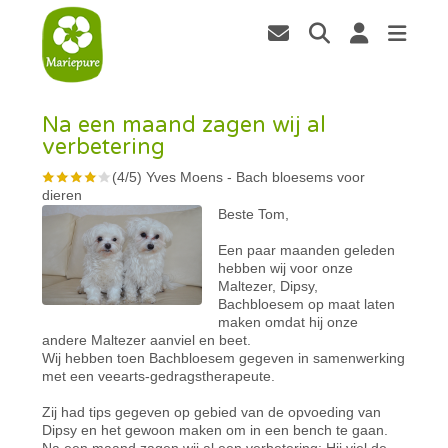
Na een maand zagen wij al
verbetering
(
4
/
5
)
Yves Moens
-
Bach bloesems voor
dieren
Beste Tom,
Een paar maanden geleden
hebben wij voor onze
Maltezer, Dipsy,
Bachbloesem op maat laten
maken omdat hij onze
andere Maltezer aanviel en beet.
Wij hebben toen Bachbloesem gegeven in samenwerking
met een veearts-gedragstherapeute.
Zij had tips gegeven op gebied van de opvoeding van
Dipsy en het gewoon maken om in een bench te gaan.
Na een maand zagen wij al een verbetering; Hij viel de