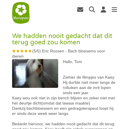
We hadden nooit gedacht dat dit
terug goed zou komen
(
5
/
5
)
Eric Roosen
-
Bach bloesems voor
dieren
Hallo, Tom
Ziehier de filmpjes van Kaey.
Hij durfde niet meer langs de
rolluiken aan de inrit lopen
sinds een jaar.
Kaey wou ook niet in zijn bench blijven en zeker niet met
het deurtje dicht(omdat dat lawaai maakte)
Dankzij bachbloessem en een gedragsterapeut loopt hij
er sinds deze week weer langs.
Bedankt hiervoor, we hadden nooit gedacht dat dit terug
goed zou komen. Kaey heeft zijn schrik overwonnen en