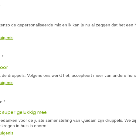
*
 kenzo de gepersonaliseerde mix en ik kan je nu al zeggen dat het een 
uigenis
 *
door
 de druppels. Volgens ons werkt het, accepteert meer van andere hon
uigenis
e *
k super gelukkig mee
e bedanken voor de juiste samenstelling van Quidam zijn druppels. We 
gekregen in huis is enorm!
uigenis