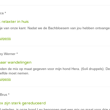
ca *
k relaxter in huis
tje van onze kant. Nadat we de Bachbloesem van jou hebben ontvangen
uigenis
ey Werner *
haar wandelingen
anden de mix op maat gegeven voor mijn hond Hera. (6x4 druppels). De 
tzelfde moet nemen.
uigenis
Brus *
x zijn sterk gereduceerd
geleden is onze hond Lex begonnen met een mix op maat voor drie ma