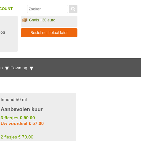
COUNT
Gratis +30 euro
oog
Bestel nu, betaal later
en
Fawning
Inhoud 50 ml
Aanbevolen kuur
3 flesjes € 90.00
Uw voordeel € 57.00
2 flesjes € 79.00