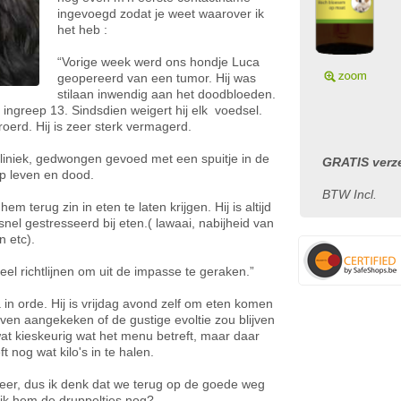
ingevoegd zodat je weet waarover ik
het heb :
“Vorige week werd ons hondje Luca
geopereerd van een tumor. Hij was
stilaan inwendig aan het doodbloeden.
ingreep 13. Sindsdien weigert hij elk voedsel.
eroerd. Hij is zeer sterk vermagerd.
liniek, gedwongen gevoed met een spuitje in de
GRATIS verze
op leven en dood.
BTW Incl.
m terug zin in eten te laten krijgen. Hij is altijd
nel gestresseerd bij eten.( lawaai, nabijheid van
 etc).
l richtlijnen om uit de impasse te geraken.”
a in orde. Hij is vrijdag avond zelf om eten komen
ven aangekeken of de gustige evoltie zou blijven
wat kieskeurig wat het menu betreft, maar daar
 nog wat kilo's in te halen.
t weer, dus ik denk dat we terug op de goede weg
 ik hem de druppeltjes nog?