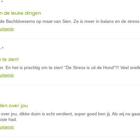
 *
n de leuke dingen
 de Bachbloesems op maat van Sien. Ze is meer in balans en de stress
uigenis
 *
 te zien!
. En het is prachtig om te zien! "De Stress is uit de Hond"!!! Veel snel
uigenis
eden over jou
 over jou, dikke duim is echt verdient, super goed ben jij. Als wij na ga
psie had.
uigenis