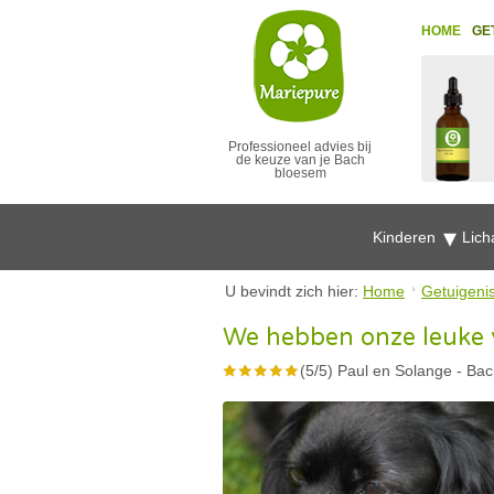
HOME
GE
Professioneel advies bij
de keuze van je Bach
bloesem
Kinderen
Lich
U bevindt zich hier:
Home
Getuigeni
We hebben onze leuke 
(
5
/
5
)
Paul en Solange
-
Bac