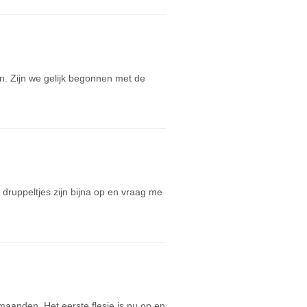
. Zijn we gelijk begonnen met de
druppeltjes zijn bijna op en vraag me
anden. Het eerste flesje is nu op en