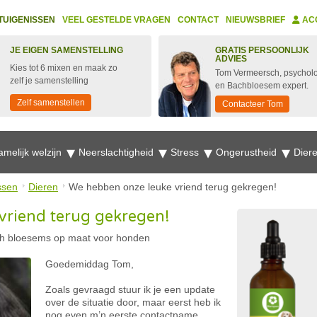
TUIGENISSEN
VEEL GESTELDE VRAGEN
CONTACT
NIEUWSBRIEF
AC
JE EIGEN SAMENSTELLING
GRATIS PERSOONLIJK
ADVIES
Kies tot 6 mixen en maak zo
Tom Vermeersch, psychol
zelf je samenstelling
en Bachbloesem expert.
Zelf samenstellen
Contacteer Tom
amelijk welzijn
Neerslachtigheid
Stress
Ongerustheid
Dier
ssen
Dieren
We hebben onze leuke vriend terug gekregen!
vriend terug gekregen!
h bloesems op maat voor honden
Goedemiddag Tom,
Zoals gevraagd stuur ik je een update
over de situatie door, maar eerst heb ik
nog even m’n eerste contactname