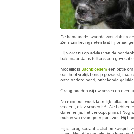
De hematocriet waarde was vlak na de 
Zelfs zijn lievings eten laat hij onaang
Hij wordt nu op advies van de hondenk
bek, maar dat is telkens een gevecht 
Mogelijk is
Bachbloesem
een optie om he
een heel vrolijk hondje geweest, maar s
onze andere hond, onbekende geluiden
Graag hadden wij uw advies en eventuee
Nu ruim een week later, lijkt alles prim
vragen , allez vragen hé. We hebben e
duren en ja, het verloopt prima ! Nog 
maken we even geen punt van. Hij heeft
Hij is terug sociaal, actief en kwispel
zitten. Nog één vraagje, hoe lang geef