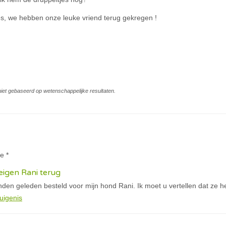
es, we hebben onze leuke vriend terug gekregen !
s niet gebaseerd op wetenschappelijke resultaten.
te *
igen Rani terug
den geleden besteld voor mijn hond Rani. Ik moet u vertellen dat ze h
uigenis