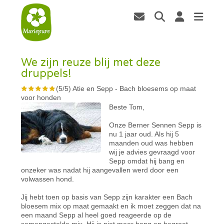
We zijn reuze blij met deze
druppels!
(
5
/
5
)
Atie en Sepp
-
Bach bloesems op maat
voor honden
Beste Tom,
Onze Berner Sennen Sepp is
nu 1 jaar oud. Als hij 5
maanden oud was hebben
wij je advies gevraagd voor
Sepp omdat hij bang en
onzeker was nadat hij aangevallen werd door een
volwassen hond.
Jij hebt toen op basis van Sepp zijn karakter een Bach
bloesem mix op maat gemaakt en ik moet zeggen dat na
een maand Sepp al heel goed reageerde op de
samengestelde mix. Hij is niet meer bang en begroet