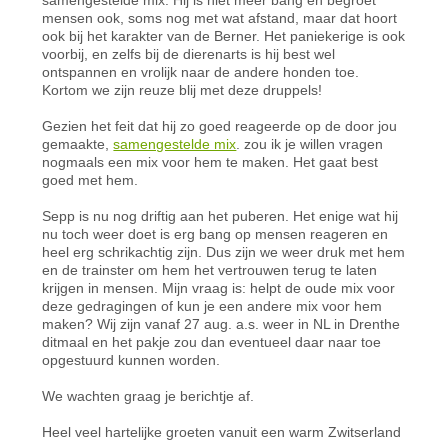
mensen ook, soms nog met wat afstand, maar dat hoort
ook bij het karakter van de Berner. Het paniekerige is ook
voorbij, en zelfs bij de dierenarts is hij best wel
ontspannen en vrolijk naar de andere honden toe.
Kortom we zijn reuze blij met deze druppels!
Gezien het feit dat hij zo goed reageerde op de door jou
gemaakte,
samengestelde mix
. zou ik je willen vragen
nogmaals een mix voor hem te maken. Het gaat best
goed met hem.
Sepp is nu nog driftig aan het puberen. Het enige wat hij
nu toch weer doet is erg bang op mensen reageren en
heel erg schrikachtig zijn. Dus zijn we weer druk met hem
en de trainster om hem het vertrouwen terug te laten
krijgen in mensen. Mijn vraag is: helpt de oude mix voor
deze gedragingen of kun je een andere mix voor hem
maken? Wij zijn vanaf 27 aug. a.s. weer in NL in Drenthe
ditmaal en het pakje zou dan eventueel daar naar toe
opgestuurd kunnen worden.
We wachten graag je berichtje af.
Heel veel hartelijke groeten vanuit een warm Zwitserland