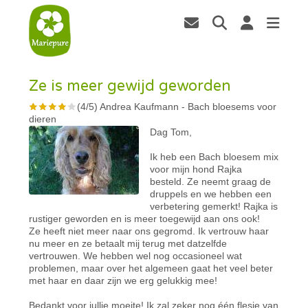
Ze is meer gewijd geworden
(
4
/
5
)
Andrea Kaufmann
-
Bach bloesems voor
dieren
Dag Tom,
Ik heb een Bach bloesem mix
voor mijn hond Rajka
besteld. Ze neemt graag de
druppels en we hebben een
verbetering gemerkt! Rajka is
rustiger geworden en is meer toegewijd aan ons ook!
Ze heeft niet meer naar ons gegromd. Ik vertrouw haar
nu meer en ze betaalt mij terug met datzelfde
vertrouwen. We hebben wel nog occasioneel wat
problemen, maar over het algemeen gaat het veel beter
met haar en daar zijn we erg gelukkig mee!
Bedankt voor jullie moeite! Ik zal zeker nog één flesje van