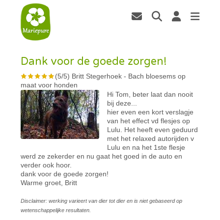
Dank voor de goede zorgen!
(
5
/
5
)
Britt Stegerhoek
-
Bach bloesems op
maat voor honden
Hi Tom, beter laat dan nooit
bij deze...
hier even een kort verslagje
van het effect vd flesjes op
Lulu. Het heeft even geduurd
met het relaxed autorijden v
Lulu en na het 1ste flesje
werd ze zekerder en nu gaat het goed in de auto en
verder ook hoor.
dank voor de goede zorgen!
Warme groet, Britt
Disclaimer: werking varieert van dier tot dier en is niet gebaseerd op
wetenschappelijke resultaten.