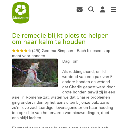
De remedie blijkt plots te helpen
om haar kalm te houden
(
4
/
5
)
Gemma Simpson
-
Bach bloesems op
maat voor honden
Dag Tom
Als reddingshond, en lid
wordend van een pak van 5
andere honden en wetend
dat Charlie gepest werd door
grote honden terwijl zij in een
asiel in Romenië zat, wisten we dat Charlie problemen
ging ondervinden bij het aansluiten bij onze pak. Ze is
zo'n lieve zachtaardige, levensgenieter en haar houding
ten opzichte van het ervaren van nieuwe dingen, doet
ons altijd lachen.
Eenmaal aangekomen in onze eigen omgeving bleek