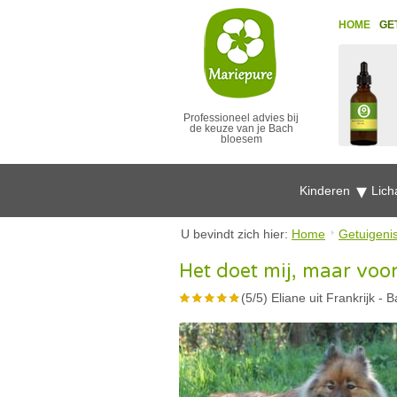
HOME
GE
Professioneel advies bij
de keuze van je Bach
bloesem
Kinderen
Lich
U bevindt zich hier:
Home
Getuigeni
Het doet mij, maar voo
(
5
/
5
)
Eliane uit Frankrijk
-
B