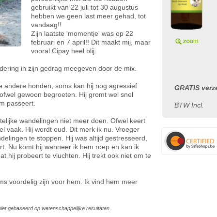
gebruikt van 22 juli tot 30 augustus
hebben we geen last meer gehad, tot
vandaag!!
Zijn laatste 'momentje' was op 22
februari en 7 april!! Dit maakt mij, maar
vooral Cipay heel blij.
dering in zijn gedrag meegeven door de mix.
te andere honden, soms kan hij nog agressief
GRATIS verze
 ofwel gewoon begroeten. Hij gromt wel snel
em passeert.
BTW Incl.
htelijke wandelingen niet meer doen. Ofwel keert
eel vaak. Hij wordt oud. Dit merk ik nu. Vroeger
elingen te stoppen. Hij was altijd gestresseerd,
rt. Nu komt hij wanneer ik hem roep en kan ik
 hij probeert te vluchten. Hij trekt ook niet om te
s voordelig zijn voor hem. Ik vind hem meer
s niet gebaseerd op wetenschappelijke resultaten.