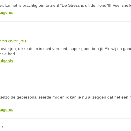
. En het is prachtig om te zien! "De Stress is uit de Hond"!!! Veel snel
uigenis
eden over jou
 over jou, dikke duim is echt verdient, super goed ben jij. Als wij na ga
psie had.
uigenis
*
 kenzo de gepersonaliseerde mix en ik kan je nu al zeggen dat het een 
uigenis
 *