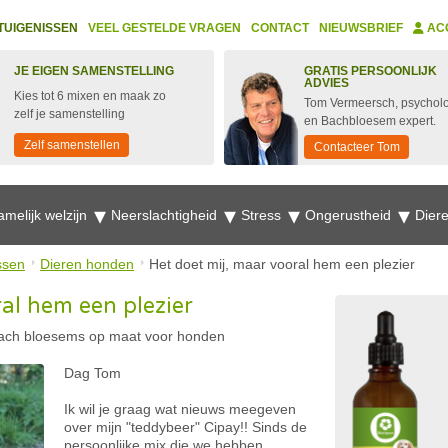
TUIGENISSEN
VEEL GESTELDE VRAGEN
CONTACT
NIEUWSBRIEF
AC
JE EIGEN SAMENSTELLING
GRATIS PERSOONLIJK
ADVIES
Kies tot 6 mixen en maak zo
Tom Vermeersch, psychol
zelf je samenstelling
en Bachbloesem expert.
Zelf samenstellen
Contacteer Tom
amelijk welzijn
Neerslachtigheid
Stress
Ongerustheid
Dier
ssen
Dieren honden
Het doet mij, maar vooral hem een plezier
ral hem een plezier
ach bloesems op maat voor honden
Dag Tom
Ik wil je graag wat nieuws meegeven
over mijn "teddybeer" Cipay!! Sinds de
persoonlijke mix die we hebben