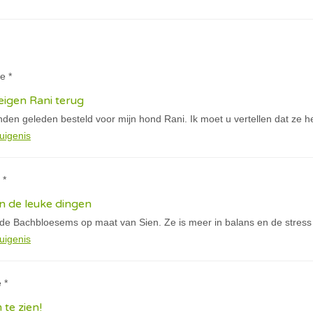
te *
igen Rani terug
den geleden besteld voor mijn hond Rani. Ik moet u vertellen dat ze h
uigenis
 *
n de leuke dingen
 de Bachbloesems op maat van Sien. Ze is meer in balans en de stress
uigenis
 *
 te zien!