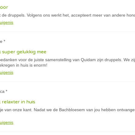
door
 de druppels. Volgens ons werkt het, accepteert meer van andere hon
uigenis
e *
k super gelukkig mee
e bedanken voor de juiste samenstelling van Quidam zijn druppels. We 
gekregen in huis is enorm!
uigenis
ca *
k relaxter in huis
tje van onze kant. Nadat we de Bachbloesem van jou hebben ontvangen
uigenis