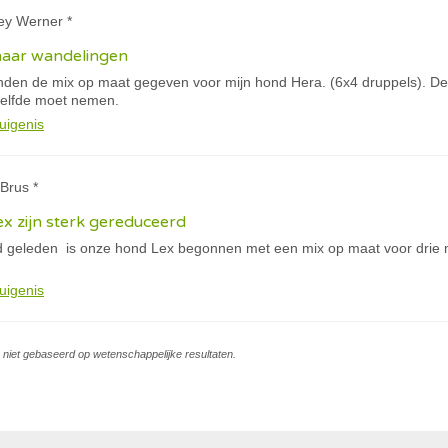
ey Werner *
haar wandelingen
anden de mix op maat gegeven voor mijn hond Hera. (6x4 druppels). De 
tzelfde moet nemen.
uigenis
Brus *
x zijn sterk gereduceerd
geleden is onze hond Lex begonnen met een mix op maat voor drie ma
uigenis
is niet gebaseerd op wetenschappelijke resultaten.