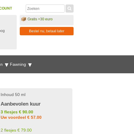
COUNT
Gratis +30 euro
oog
Bestel nu, betaal later
en
Fawning
Inhoud 50 ml
Aanbevolen kuur
3 flesjes € 90.00
Uw voordeel € 57.00
2 flesjes € 79.00