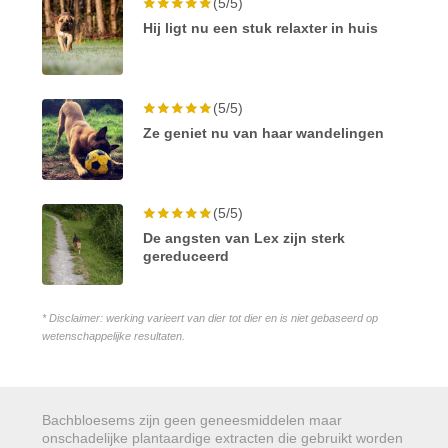
(5/5)
Hij ligt nu een stuk relaxter in huis
(5/5)
Ze geniet nu van haar wandelingen
(5/5)
De angsten van Lex zijn sterk
gereduceerd
* Disclaimer: werking varieert van dier tot dier en is niet gebaseerd op
wetenschappelijke resultaten.
Bachbloesems zijn geen geneesmiddelen maar
onschadelijke plantaardige extracten die gebruikt worden