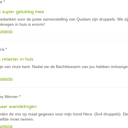
e *
k super gelukkig mee
e bedanken voor de juiste samenstelling van Quidam zijn druppels. We 
gekregen in huis is enorm!
uigenis
ca *
k relaxter in huis
tje van onze kant. Nadat we de Bachbloesem van jou hebben ontvangen
uigenis
ey Werner *
haar wandelingen
anden de mix op maat gegeven voor mijn hond Hera. (6x4 druppels). De 
tzelfde moet nemen.
uigenis