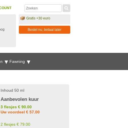
COUNT
Gratis +30 euro
oog
Bestel nu, betaal later
en
Fawning
Inhoud 50 ml
Aanbevolen kuur
3 flesjes € 90.00
Uw voordeel € 57.00
2 flesjes € 79.00