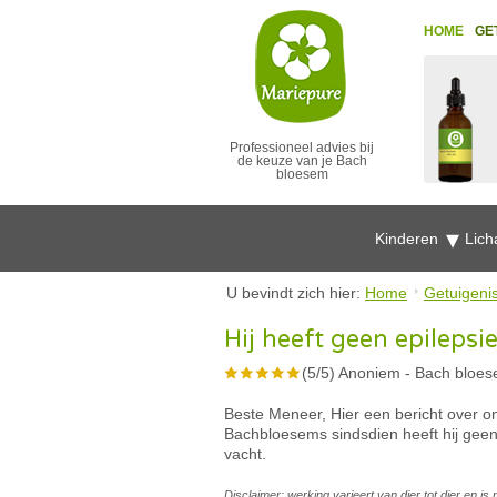
HOME
GE
Professioneel advies bij
de keuze van je Bach
bloesem
Kinderen
Lich
U bevindt zich hier:
Home
Getuigeni
Hij heeft geen epileps
(
5
/
5
)
Anoniem
-
Bach bloes
Beste Meneer, Hier een bericht over 
Bachbloesems sindsdien heeft hij gee
vacht.
Disclaimer: werking varieert van dier tot dier en i