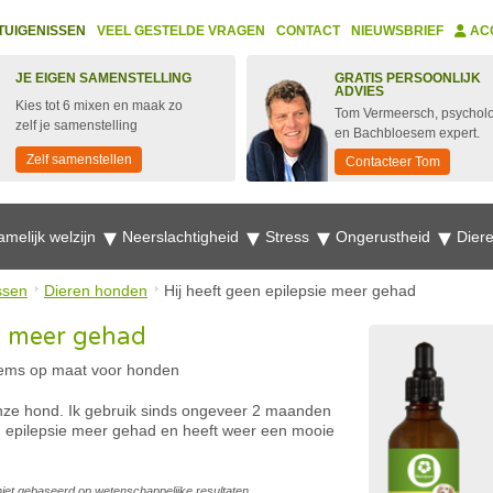
TUIGENISSEN
VEEL GESTELDE VRAGEN
CONTACT
NIEUWSBRIEF
AC
JE EIGEN SAMENSTELLING
GRATIS PERSOONLIJK
ADVIES
Kies tot 6 mixen en maak zo
Tom Vermeersch, psychol
zelf je samenstelling
en Bachbloesem expert.
Zelf samenstellen
Contacteer Tom
amelijk welzijn
Neerslachtigheid
Stress
Ongerustheid
Dier
ssen
Dieren honden
Hij heeft geen epilepsie meer gehad
ie meer gehad
ems op maat voor honden
onze hond. Ik gebruik sinds ongeveer 2 maanden
n epilepsie meer gehad en heeft weer een mooie
s niet gebaseerd op wetenschappelijke resultaten.