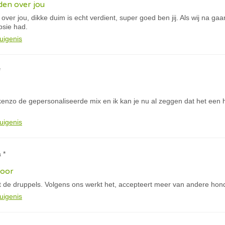
eden over jou
 over jou, dikke duim is echt verdient, super goed ben jij. Als wij na ga
psie had.
uigenis
*
 kenzo de gepersonaliseerde mix en ik kan je nu al zeggen dat het een 
uigenis
 *
door
 de druppels. Volgens ons werkt het, accepteert meer van andere hon
uigenis