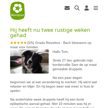
Hij heeft nu twee rustige weken
gehad
(
5
/
5
)
Grada Riezebos
-
Bach bloesems op
maat voor honden
Hallo Tom,
Sinds 27 dec gebruikt mijn
bordercollie Sam de op maat
gemaakte druppels.
Na een paar dagen
begonnen we al wat verandering te merken. Hij werd wat
relaxter en blijer. En hij begon weer wat meer in huis te
spelen.
Na anderhalve week druppels heeft hij een korte
epileptische aanval gehad. Met 10 minuten was hij er
weer. De aanval daarvoor duurde al met al een half uur.