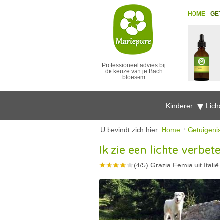
HOME
GE
Professioneel advies bij
de keuze van je Bach
bloesem
Kinderen
Lich
U bevindt zich hier:
Home
Getuigeni
Ik zie een lichte verbet
(
4
/
5
)
Grazia Femia uit Italië