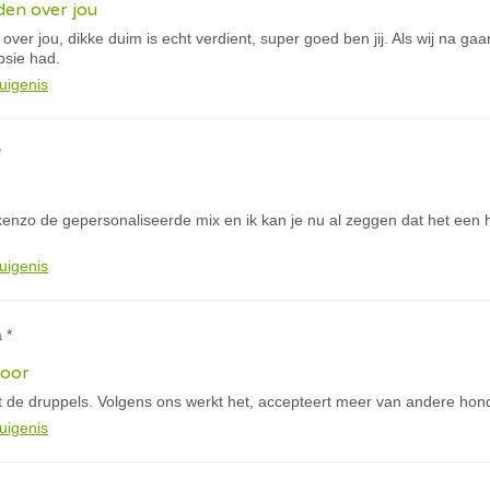
eden over jou
 over jou, dikke duim is echt verdient, super goed ben jij. Als wij na ga
psie had.
uigenis
*
 kenzo de gepersonaliseerde mix en ik kan je nu al zeggen dat het een 
uigenis
 *
door
 de druppels. Volgens ons werkt het, accepteert meer van andere hon
uigenis