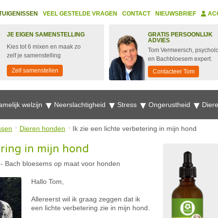
TUIGENISSEN
VEEL GESTELDE VRAGEN
CONTACT
NIEUWSBRIEF
AC
JE EIGEN SAMENSTELLING
GRATIS PERSOONLIJK
ADVIES
Kies tot 6 mixen en maak zo
Tom Vermeersch, psychol
zelf je samenstelling
en Bachbloesem expert.
Zelf samenstellen
Contacteer Tom
amelijk welzijn
Neerslachtigheid
Stress
Ongerustheid
Dier
ssen
Dieren honden
Ik zie een lichte verbetering in mijn hond
ering in mijn hond
-
Bach bloesems op maat voor honden
Hallo Tom,
Allereerst wil ik graag zeggen dat ik
een lichte verbetering zie in mijn hond.