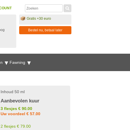
COUNT
Gratis +30 euro
oog
Bestel nu, betaal later
en
Fawning
Inhoud 50 ml
Aanbevolen kuur
3 flesjes € 90.00
Uw voordeel € 57.00
2 flesjes € 79.00