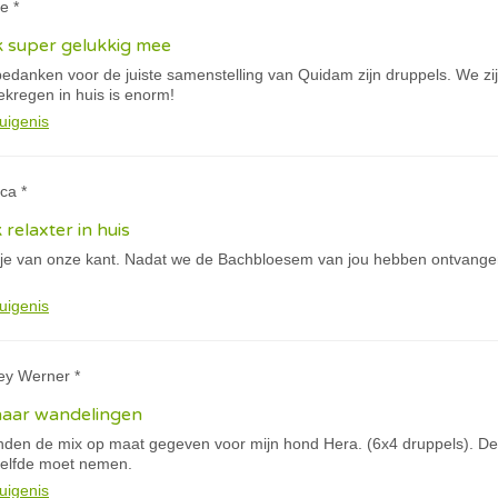
e *
k super gelukkig mee
e bedanken voor de juiste samenstelling van Quidam zijn druppels. We 
gekregen in huis is enorm!
uigenis
ca *
k relaxter in huis
tje van onze kant. Nadat we de Bachbloesem van jou hebben ontvangen
uigenis
ey Werner *
haar wandelingen
anden de mix op maat gegeven voor mijn hond Hera. (6x4 druppels). De 
tzelfde moet nemen.
uigenis