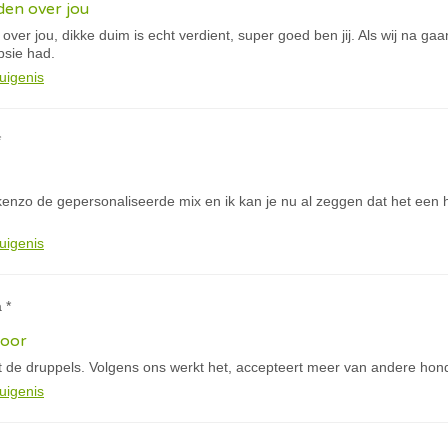
eden over jou
 over jou, dikke duim is echt verdient, super goed ben jij. Als wij na ga
psie had.
uigenis
*
 kenzo de gepersonaliseerde mix en ik kan je nu al zeggen dat het een 
uigenis
 *
door
 de druppels. Volgens ons werkt het, accepteert meer van andere hon
uigenis