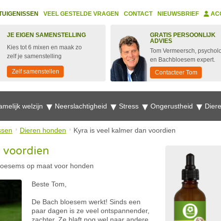
TUIGENISSEN
VEEL GESTELDE VRAGEN
CONTACT
NIEUWSBRIEF
AC
JE EIGEN SAMENSTELLING
GRATIS PERSOONLIJK
ADVIES
Kies tot 6 mixen en maak zo
Tom Vermeersch, psychol
zelf je samenstelling
en Bachbloesem expert.
Zelf samenstellen
Contacteer Tom
amelijk welzijn
Neerslachtigheid
Stress
Ongerustheid
Dier
ssen
Dieren honden
Kyra is veel kalmer dan voordien
n voordien
loesems op maat voor honden
Beste Tom,
De Bach bloesem werkt! Sinds een
paar dagen is ze veel ontspannender,
zachter. Ze blaft nog wel naar andere