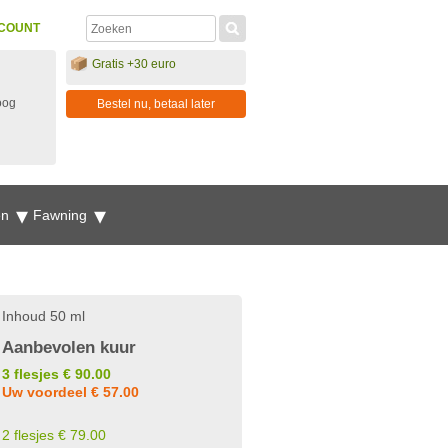
COUNT
Gratis +30 euro
oog
Bestel nu, betaal later
en
Fawning
Inhoud 50 ml
Aanbevolen kuur
3 flesjes € 90.00
Uw voordeel € 57.00
2 flesjes € 79.00