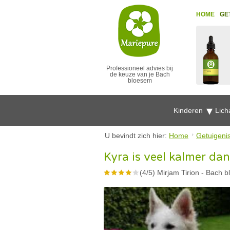
HOME
GE
Professioneel advies bij
de keuze van je Bach
bloesem
Kinderen
Lich
U bevindt zich hier:
Home
Getuigeni
Kyra is veel kalmer da
(
4
/
5
)
Mirjam Tirion
-
Bach b