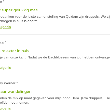
e *
k super gelukkig mee
e bedanken voor de juiste samenstelling van Quidam zijn druppels. We 
gekregen in huis is enorm!
uigenis
ca *
k relaxter in huis
tje van onze kant. Nadat we de Bachbloesem van jou hebben ontvangen
uigenis
ey Werner *
haar wandelingen
anden de mix op maat gegeven voor mijn hond Hera. (6x4 druppels). De 
tzelfde moet nemen.
uigenis