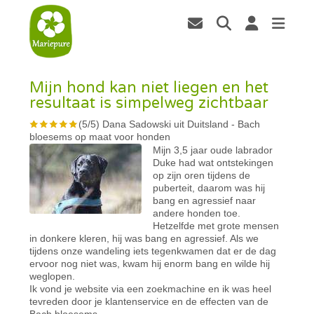
Mijn hond kan niet liegen en het
resultaat is simpelweg zichtbaar
(
5
/
5
)
Dana Sadowski uit Duitsland
-
Bach
bloesems op maat voor honden
Mijn 3,5 jaar oude labrador
Duke had wat ontstekingen
op zijn oren tijdens de
puberteit, daarom was hij
bang en agressief naar
andere honden toe.
Hetzelfde met grote mensen
in donkere kleren, hij was bang en agressief. Als we
tijdens onze wandeling iets tegenkwamen dat er de dag
ervoor nog niet was, kwam hij enorm bang en wilde hij
weglopen.
Ik vond je website via een zoekmachine en ik was heel
tevreden door je klantenservice en de effecten van de
Bach bloesems.