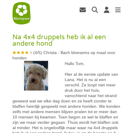
Na 4x4 druppels heb ik al een
andere hond
(
4
/
5
)
Christa
-
Bach bloesems op maat voor
honden
Hallo Tom,
Hier al de eerste update van
Lana. Het is nu al een
verschil. Ze loopt niet meer
druk door het huis,
vanochtend naar het strand
geweest wat we elke dag doen en ze heeft zonder te
blaffen heerlijk gespeeld met andere honden. We konden
zelfs met andere mensen blijven praten tot er meer dan
10 mensen bij kwamen. Toen begon ze wel te blaffen en
zijn we maar verder gegaan. Thuis wordt het blaffen ook
al minder. Het is ongelooflijk maar waar na 4x4 druppels
heb ik al een andere hond. Ik hou je op de hoogte en ik