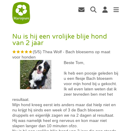
Nu is hij een vrolijke blije hond
van 2 jaar
(
5
/
5
)
Thea Wolf
-
Bach bloesems op maat
voor honden
Beste Tom,
Ik heb een poosje geleden bij
u een flesje Bach bloesem
voor mijn hond bij u gekocht.
Ik wil even laten weten dat ik
zeer tevreden ben met het
resultaat.
Mijn hond kreeg eerst iets anders maar dat hielp niet en
nu krijgt hij sinds een week of 3 de Bach bloesem
druppels en eigenlijk zagen we na 2 dagen al resultaat.
Hij was namelijk heel erg nerveus en kon maar niet
slapen langer dan 10 minuten ofzo.
Nu is hij een vrolijke blije hond van 2 jaar die nog steeds