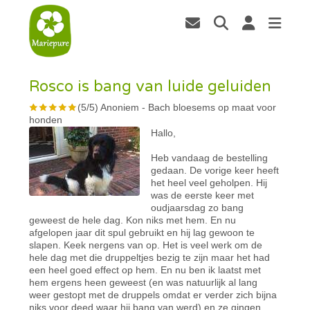
Rosco is bang van luide geluiden
(
5
/
5
)
Anoniem
-
Bach bloesems op maat voor
honden
Hallo,
Heb vandaag de bestelling
gedaan. De vorige keer heeft
het heel veel geholpen. Hij
was de eerste keer met
oudjaarsdag zo bang
geweest de hele dag. Kon niks met hem. En nu
afgelopen jaar dit spul gebruikt en hij lag gewoon te
slapen. Keek nergens van op. Het is veel werk om de
hele dag met die druppeltjes bezig te zijn maar het had
een heel goed effect op hem. En nu ben ik laatst met
hem ergens heen geweest (en was natuurlijk al lang
weer gestopt met de druppels omdat er verder zich bijna
niks voor deed waar hij bang van werd) en ze gingen