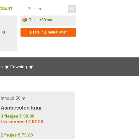
COUNT
Gratis +30 euro
oog
Bestel nu, betaal later
en
Fawning
Inhoud 50 ml
Aanbevolen kuur
3 flesjes € 90.00
Uw voordeel € 57.00
2 flesjes € 79.00