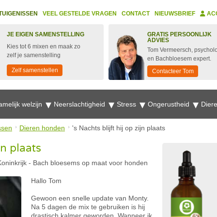
TUIGENISSEN
VEEL GESTELDE VRAGEN
CONTACT
NIEUWSBRIEF
AC
JE EIGEN SAMENSTELLING
GRATIS PERSOONLIJK
ADVIES
Kies tot 6 mixen en maak zo
Tom Vermeersch, psychol
zelf je samenstelling
en Bachbloesem expert.
Zelf samenstellen
Contacteer Tom
amelijk welzijn
Neerslachtigheid
Stress
Ongerustheid
Dier
ssen
Dieren honden
's Nachts blijft hij op zijn plaats
jn plaats
Koninkrijk
-
Bach bloesems op maat voor honden
Hallo Tom
Gewoon een snelle update van Monty.
Na 5 dagen de mix te gebruiken is hij
drastisch kalmer geworden. Wanneer ik