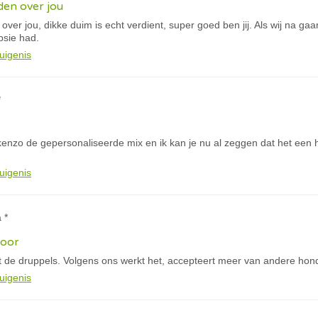
eden over jou
 over jou, dikke duim is echt verdient, super goed ben jij. Als wij na ga
psie had.
uigenis
*
 kenzo de gepersonaliseerde mix en ik kan je nu al zeggen dat het een 
uigenis
 *
door
 de druppels. Volgens ons werkt het, accepteert meer van andere hon
uigenis