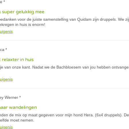
e *
k super gelukkig mee
e bedanken voor de juiste samenstelling van Quidam zijn druppels. We 
gekregen in huis is enorm!
uigenis
ca *
k relaxter in huis
tje van onze kant. Nadat we de Bachbloesem van jou hebben ontvangen
uigenis
ey Werner *
haar wandelingen
anden de mix op maat gegeven voor mijn hond Hera. (6x4 druppels). De 
tzelfde moet nemen.
uigenis