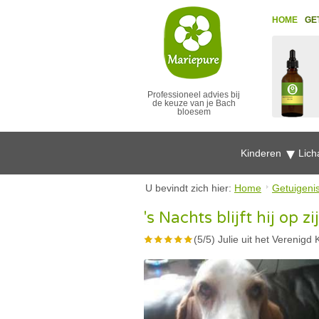
HOME
GE
Professioneel advies bij
de keuze van je Bach
bloesem
Kinderen
Lich
U bevindt zich hier:
Home
Getuigeni
's Nachts blijft hij op zi
(
5
/
5
)
Julie uit het Verenigd 