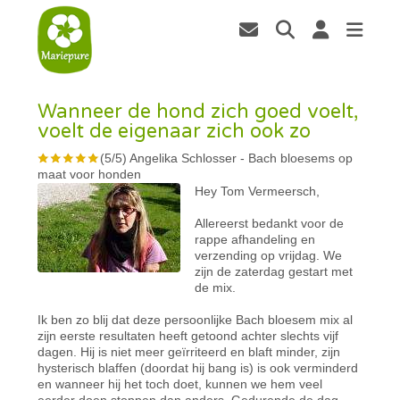
Wanneer de hond zich goed voelt,
voelt de eigenaar zich ook zo
(
5
/
5
)
Angelika Schlosser
-
Bach bloesems op
maat voor honden
Hey Tom Vermeersch,
Allereerst bedankt voor de
rappe afhandeling en
verzending op vrijdag. We
zijn de zaterdag gestart met
de mix.
Ik ben zo blij dat deze persoonlijke Bach bloesem mix al
zijn eerste resultaten heeft getoond achter slechts vijf
dagen. Hij is niet meer geïrriteerd en blaft minder, zijn
hysterisch blaffen (doordat hij bang is) is ook verminderd
en wanneer hij het toch doet, kunnen we hem veel
eerder doen stoppen dan anders. Gedurende de dag