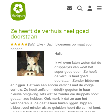
Ze heeft de verhuis heel goed
doorstaan
(
5
/
5
)
Elke
-
Bach bloesems op maat voor
honden
Hallo,
Ik wil even laten weten dat de
druppeltjes van woef het
super goed doen! Ze heeft
de verhuis heel goed
doorstaan. Zonder bibberen
en hijgen. Het was een enorm verschil met de vorige
verhuis. Ze heeft zelfs onmiddelijk gegeten in haar
nieuwe omgeving. Iets wat ze zonder die druppels nooit
gedaan zou hebben. Ook merk ik dat ze aan het
veranderen is. Ze gaat alleen buiten liggen. hijgt en
bibbert veel minder als ze geluiden hoort die ze niet kent.
En ook ik heb veel minder verdriet. Dankjewel voor de