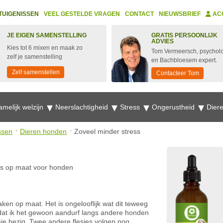
TUIGENISSEN
VEEL GESTELDE VRAGEN
CONTACT
NIEUWSBRIEF
AC
JE EIGEN SAMENSTELLING
GRATIS PERSOONLIJK
ADVIES
Kies tot 6 mixen en maak zo
Tom Vermeersch, psychol
zelf je samenstelling
en Bachbloesem expert.
Zelf samenstellen
Contacteer Tom
amelijk welzijn
Neerslachtigheid
Stress
Ongerustheid
Dier
ssen
Dieren honden
Zoveel minder stress
s op maat voor honden
ken op maat. Het is ongelooflijk wat dit teweeg
 dat ik het gewoon aandurf langs andere honden
sje bezig. Twee andere flesjes volgen nog.