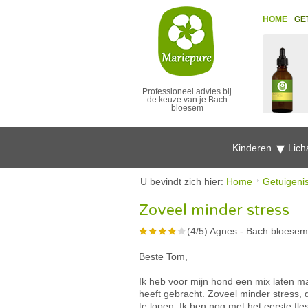
HOME
GE
Professioneel advies bij
de keuze van je Bach
bloesem
Kinderen
Lich
U bevindt zich hier:
Home
Getuigeni
Zoveel minder stress
(
4
/
5
)
Agnes
-
Bach bloesem
Beste Tom,
Ik heb voor mijn hond een mix laten ma
heeft gebracht. Zoveel minder stress,
te lopen. Ik ben nog met het eerste fle