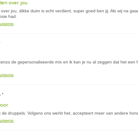
eden over jou
 over jou, dikke duim is echt verdient, super goed ben jij. Als wij na ga
psie had.
uigenis
*
 kenzo de gepersonaliseerde mix en ik kan je nu al zeggen dat het een 
uigenis
 *
door
 de druppels. Volgens ons werkt het, accepteert meer van andere hon
uigenis