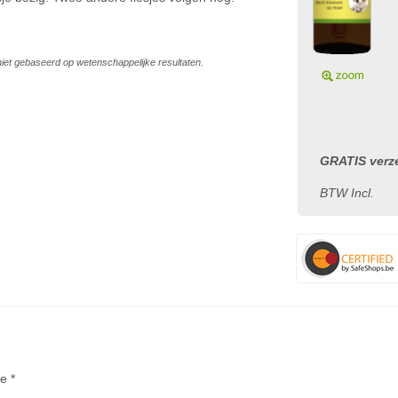
s niet gebaseerd op wetenschappelijke resultaten.
GRATIS verze
BTW Incl.
te *