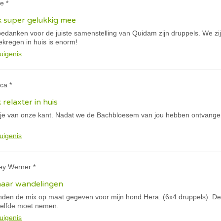
e *
k super gelukkig mee
e bedanken voor de juiste samenstelling van Quidam zijn druppels. We 
gekregen in huis is enorm!
uigenis
ca *
k relaxter in huis
tje van onze kant. Nadat we de Bachbloesem van jou hebben ontvangen
uigenis
ey Werner *
haar wandelingen
anden de mix op maat gegeven voor mijn hond Hera. (6x4 druppels). De 
tzelfde moet nemen.
uigenis