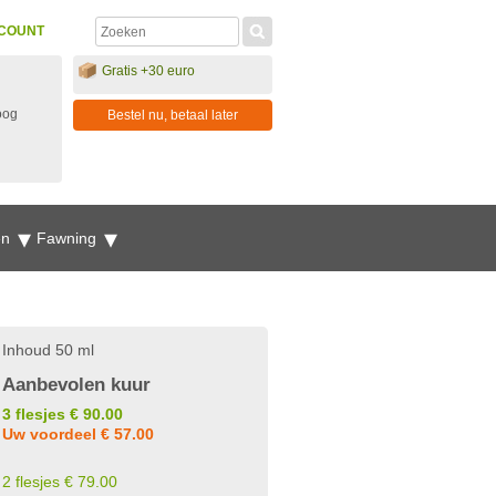
COUNT
Gratis +30 euro
oog
Bestel nu, betaal later
en
Fawning
Inhoud 50 ml
Aanbevolen kuur
3 flesjes € 90.00
Uw voordeel € 57.00
2 flesjes € 79.00