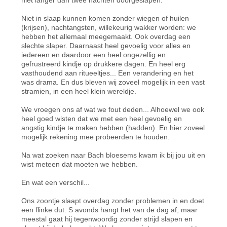
Niet in slaap kunnen komen zonder wiegen of huilen
(krijsen), nachtangsten, willekeurig wakker worden: we
hebben het allemaal meegemaakt. Ook overdag een
slechte slaper. Daarnaast heel gevoelig voor alles en
iedereen en daardoor een heel ongezellig en
gefrustreerd kindje op drukkere dagen. En heel erg
vasthoudend aan ritueeltjes... Een verandering en het
was drama. En dus bleven wij zoveel mogelijk in een vast
stramien, in een heel klein wereldje.
We vroegen ons af wat we fout deden... Alhoewel we ook
heel goed wisten dat we met een heel gevoelig en
angstig kindje te maken hebben (hadden). En hier zoveel
mogelijk rekening mee probeerden te houden.
Na wat zoeken naar Bach bloesems kwam ik bij jou uit en
wist meteen dat moeten we hebben.
En wat een verschil...
Ons zoontje slaapt overdag zonder problemen in en doet
een flinke dut. S avonds hangt het van de dag af, maar
meestal gaat hij tegenwoordig zonder strijd slapen en