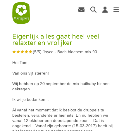
Eigenlijk alles gaat heel veel
relaxter en vrolijker
(
5
/
5
)
Joyce
-
Bach bloesem mix 90
Hoi Tom,
Van ons vijf sterren!
Wij hebben op 20 september de mix huilbaby binnen
gekregen.
Ik wil je bedanken...
Al vanaf het moment dat ik besloot de druppels te
bestellen, veranderde er hier iets. En nu hebben we
vanaf 12 oktober een doorslapende zoon... Dat is
ongekend... Vanaf zijn geboorte (15-03-2017) heeft hij
niet langer dan twee nachten doorgeslapen.