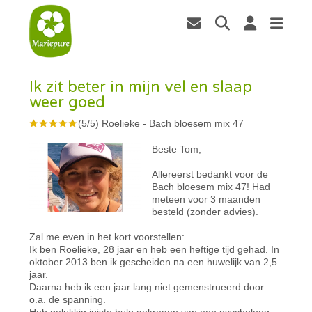
Ik zit beter in mijn vel en slaap
weer goed
(
5
/
5
)
Roelieke
-
Bach bloesem mix 47
Beste Tom,
Allereerst bedankt voor de
Bach bloesem mix 47! Had
meteen voor 3 maanden
besteld (zonder advies).
Zal me even in het kort voorstellen:
Ik ben Roelieke, 28 jaar en heb een heftige tijd gehad. In
oktober 2013 ben ik gescheiden na een huwelijk van 2,5
jaar.
Daarna heb ik een jaar lang niet gemenstrueerd door
o.a. de spanning.
Heb gelukkig juiste hulp gekregen van een psycholoog