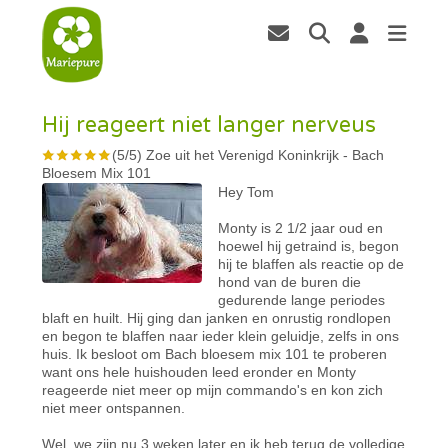
Hij reageert niet langer nerveus
(
5
/
5
)
Zoe uit het Verenigd Koninkrijk
-
Bach
Bloesem Mix 101
Hey Tom
Monty is 2 1/2 jaar oud en
hoewel hij getraind is, begon
hij te blaffen als reactie op de
hond van de buren die
gedurende lange periodes
blaft en huilt. Hij ging dan janken en onrustig rondlopen
en begon te blaffen naar ieder klein geluidje, zelfs in ons
huis. Ik besloot om Bach bloesem mix 101 te proberen
want ons hele huishouden leed eronder en Monty
reageerde niet meer op mijn commando's en kon zich
niet meer ontspannen.
Wel, we zijn nu 3 weken later en ik heb terug de volledige