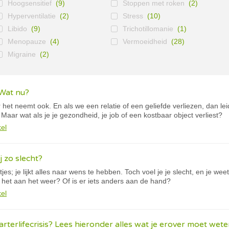
Hoogsensitief
(9)
Stoppen met roken
(2)
Hyperventilatie
(2)
Stress
(10)
Libido
(9)
Trichotillomanie
(1)
Menopauze
(4)
Vermoeidheid
(28)
Migraine
(2)
 Wat nu?
 het neemt ook. En als we een relatie of een geliefde verliezen, dan lei
 Maar wat als je je gezondheid, je job of een kostbaar object verliest?
kel
 zo slecht?
tjes; je lijkt alles naar wens te hebben. Toch voel je je slecht, en je wee
 het aan het weer? Of is er iets anders aan de hand?
kel
uarterlifecrisis? Lees hieronder alles wat je erover moet wet