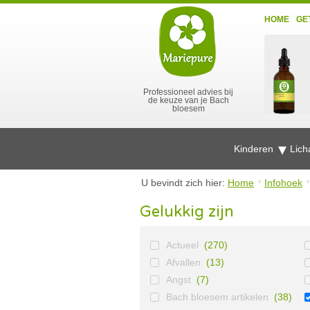
HOME
GE
Professioneel advies bij
de keuze van je Bach
bloesem
Kinderen
Lich
U bevindt zich hier:
Home
Infohoek
Gelukkig zijn
Actueel
(270)
Afvallen
(13)
Angst
(7)
Bach bloesem artikelen
(38)