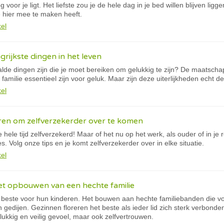
og voor je ligt. Het liefste zou je de hele dag in je bed willen blijven li
e hier mee te maken heeft.
kel
rijkste dingen in het leven
aalde dingen zijn die je moet bereiken om gelukkig te zijn? De maatschap
familie essentieel zijn voor geluk. Maar zijn deze uiterlijkheden echt d
kel
ren om zelfverzekerder over te komen
hele tijd zelfverzekerd! Maar of het nu op het werk, als ouder of in je 
. Volg onze tips en je komt zelfverzekerder over in elke situatie.
kel
et opbouwen van een hechte familie
t beste voor hun kinderen. Het bouwen aan hechte familiebanden die voor 
n gedijen. Gezinnen floreren het beste als ieder lid zich sterk verbonden
lukkig en veilig gevoel, maar ook zelfvertrouwen.