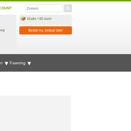
COUNT
Gratis +30 euro
oog
Bestel nu, betaal later
en
Fawning