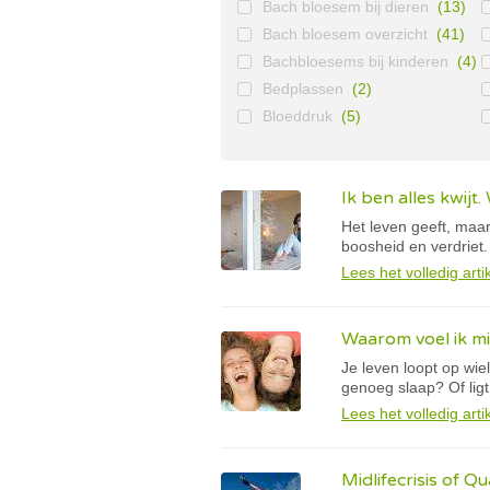
Bach bloesem bij dieren
(13)
Bach bloesem overzicht
(41)
Bachbloesems bij kinderen
(4)
Bedplassen
(2)
Bloeddruk
(5)
Ik ben alles kwijt.
Het leven geeft, maar
boosheid en verdriet.
Lees het volledig arti
Waarom voel ik mij
Je leven loopt op wiel
genoeg slaap? Of ligt
Lees het volledig arti
Midlifecrisis of Q