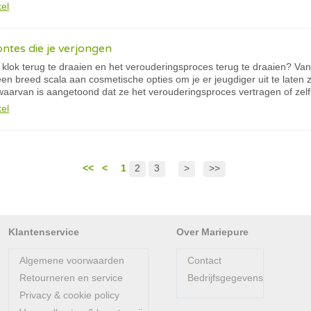
kel
ntes die je verjongen
 klok terug te draaien en het verouderingsproces terug te draaien? Van
een breed scala aan cosmetische opties om je er jeugdiger uit te laten 
aarvan is aangetoond dat ze het verouderingsproces vertragen of ze
kel
<<
<
1
2
3
>
>>
Klantenservice
Over Mariepure
Algemene voorwaarden
Contact
Retourneren en service
Bedrijfsgegevens
Privacy & cookie policy