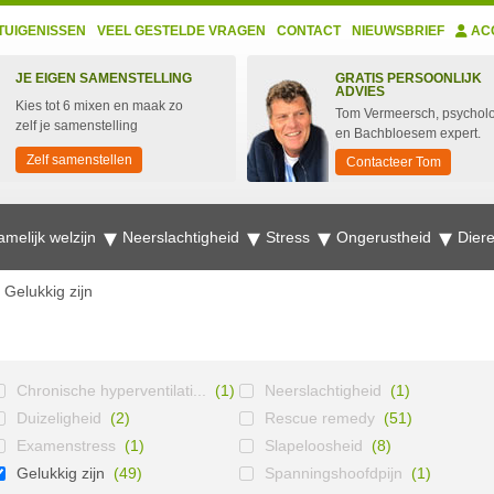
TUIGENISSEN
VEEL GESTELDE VRAGEN
CONTACT
NIEUWSBRIEF
AC
JE EIGEN SAMENSTELLING
GRATIS PERSOONLIJK
ADVIES
Kies tot 6 mixen en maak zo
Tom Vermeersch, psychol
zelf je samenstelling
en Bachbloesem expert.
Zelf samenstellen
Contacteer Tom
amelijk welzijn
Neerslachtigheid
Stress
Ongerustheid
Dier
Gelukkig zijn
Chronische hyperventilati...
(1)
Neerslachtigheid
(1)
Duizeligheid
(2)
Rescue remedy
(51)
Examenstress
(1)
Slapeloosheid
(8)
Gelukkig zijn
(49)
Spanningshoofdpijn
(1)