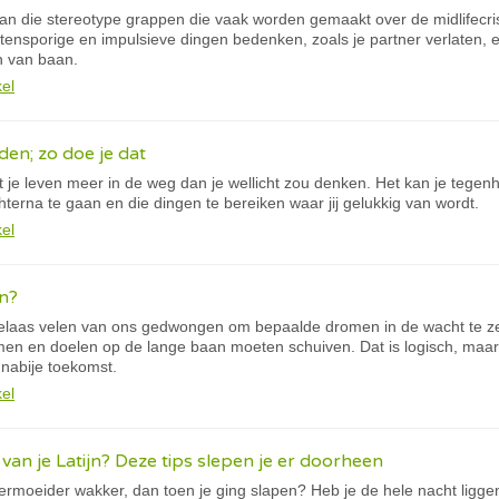
 van die stereotype grappen die vaak worden gemaakt over de midlifecr
uitensporige en impulsieve dingen bedenken, zoals je partner verlaten, 
n van baan.
kel
jden; zo doe je dat
t je leven meer in de weg dan je wellicht zou denken. Het kan je tege
erna te gaan en die dingen te bereiken waar jij gelukkig van wordt.
kel
n?
elaas velen van ons gedwongen om bepaalde dromen in de wacht te z
n en doelen op de lange baan moeten schuiven. Dat is logisch, maar 
nabije toekomst.
kel
 van je Latijn? Deze tips slepen je er doorheen
ermoeider wakker, dan toen je ging slapen? Heb je de hele nacht ligge