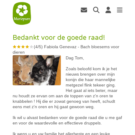
Bedankt voor de goede raad!
(
4
/
5
)
Fabiola Genevaz
-
Bach bloesems voor
dieren
Dag Tom,
Zoals beloofd kom ik je het
nieuws brengen over mijn
konijn die haar mannelijke
metgezel flink tekeer ging.
Het gaat al iets beter, maar
nu houdt ze ervan om aan de toppen van z'n oren te
knabbelen ! Hij die er zowat genoeg van heeft, schudt
eens met z'n oren en hij gaat gewoon weg.
Ik wil u alvast bedanken voor de goede raad die u me gaf
en voor de waardevolle en effectieve druppels.
Ik wens u en uw familie het allerbeste en een leuke