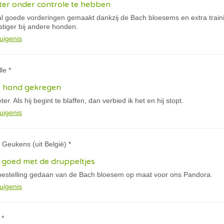
 beter onder controle te hebben
al goede vorderingen gemaakt dankzij de Bach bloesems en extra traini
stiger bij andere honden.
uigenis
le *
e hond gekregen
eter. Als hij begint te blaffen, dan verbied ik het en hij stopt.
uigenis
e Geukens (uit België) *
 goed met de druppeltjes
abestelling gedaan van de Bach bloesem op maat voor ons Pandora.
uigenis
 *