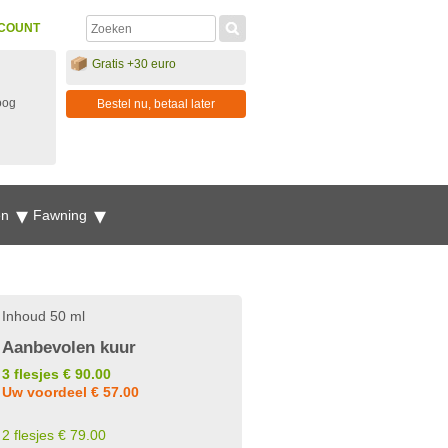
COUNT
Gratis +30 euro
oog
Bestel nu, betaal later
en
Fawning
Inhoud 50 ml
Aanbevolen kuur
3 flesjes € 90.00
Uw voordeel € 57.00
2 flesjes € 79.00