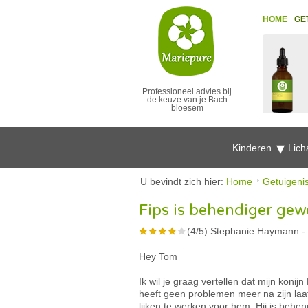
HOME
GE
Professioneel advies bij
de keuze van je Bach
bloesem
Kinderen
Lich
U bevindt zich hier:
Home
Getuigeni
Fips is behendiger ge
(
4
/
5
)
Stephanie Haymann
-
Hey Tom
Ik wil je graag vertellen dat mijn konij
heeft geen problemen meer na zijn laa
lijken te werken voor hem. Hij is behen