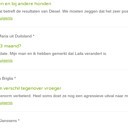
en en bij andere honden
t betreft de resultaten van Diesel. We moeten zeggen dat het zeer posit
uigenis
aria uit Duitsland *
n 3 maand?
pdate. Mijn man en ik hebben gemerkt dat Laila verandert is.
uigenis
 Briglia *
 verschil tegenover vroeger
 enorm verbeterd. Heel soms doet ze nog een agressieve uitval naar mi
uigenis
 Janssens *