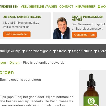
TUIGENISSEN
VEEL GESTELDE VRAGEN
CONTACT
NIEUWSBRIEF
AC
JE EIGEN SAMENSTELLING
GRATIS PERSOONLIJK
ADVIES
Kies tot 6 mixen en maak zo
Tom Vermeersch, psychol
zelf je samenstelling
en Bachbloesem expert.
Zelf samenstellen
Contacteer Tom
amelijk welzijn
Neerslachtigheid
Stress
Ongerustheid
Dier
ssen
Dieren
Fips is behendiger geworden
worden
Bach bloesems voor dieren
n Fips (opa Fips) het goed doet. Hij eet normaal en
tste bezoek aan zijn tandarts. De Bach bloesems
diger geworden sinds zijn druppels. Ik wil ze