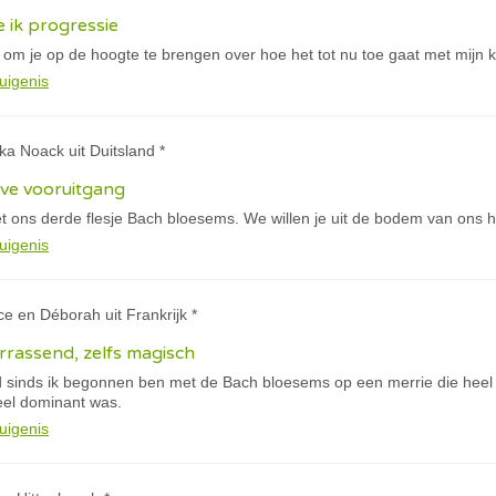
e ik progressie
t om je op de hoogte te brengen over hoe het tot nu toe gaat met mijn 
uigenis
ka Noack uit Duitsland *
eve vooruitgang
 ons derde flesje Bach bloesems. We willen je uit de bodem van ons h
uigenis
ice en Déborah uit Frankrijk *
errassend, zelfs magisch
 sinds ik begonnen ben met de Bach bloesems op een merrie die heel
eel dominant was.
uigenis