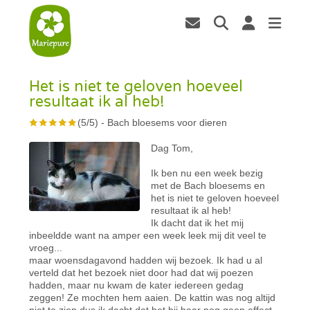
Het is niet te geloven hoeveel
resultaat ik al heb!
(
5
/
5
)
-
Bach bloesems voor dieren
Dag Tom,
Ik ben nu een week bezig
met de Bach bloesems en
het is niet te geloven hoeveel
resultaat ik al heb!
Ik dacht dat ik het mij
inbeeldde want na amper een week leek mij dit veel te
vroeg...
maar woensdagavond hadden wij bezoek. Ik had u al
verteld dat het bezoek niet door had dat wij poezen
hadden, maar nu kwam de kater iedereen gedag
zeggen! Ze mochten hem aaien. De kattin was nog altijd
niet te zien dus ik dacht dat het bij haar nog geen effect