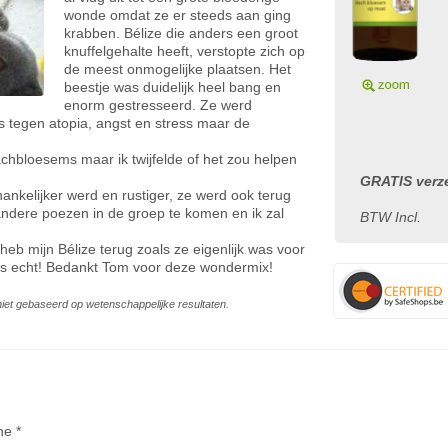
wonde omdat ze er steeds aan ging
krabben. Bélize die anders een groot
knuffelgehalte heeft, verstopte zich op
de meest onmogelijke plaatsen. Het
beestje was duidelijk heel bang en
enorm gestresseerd. Ze werd
s tegen atopia, angst en stress maar de
Bachbloesems maar ik twijfelde of het zou helpen
GRATIS verze
nkelijker werd en rustiger, ze werd ook terug
 andere poezen in de groep te komen en ik zal
BTW Incl.
heb mijn Bélize terug zoals ze eigenlijk was voor
s echt! Bedankt Tom voor deze wondermix!
s niet gebaseerd op wetenschappelijke resultaten.
ne *