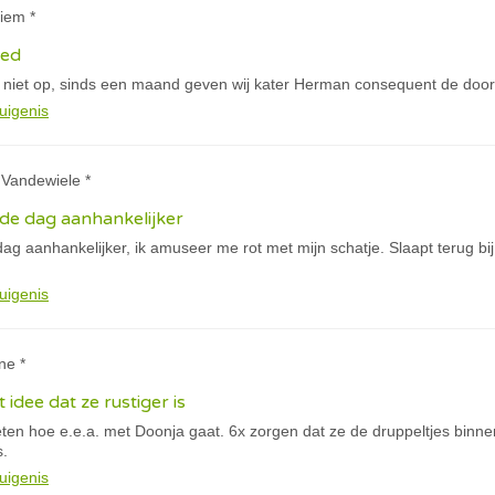
iem *
xed
 niet op, sinds een maand geven wij kater Herman consequent de door
uigenis
 Vandewiele *
de dag aanhankelijker
ag aanhankelijker, ik amuseer me rot met mijn schatje. Slaapt terug bi
uigenis
ne *
 idee dat ze rustiger is
eten hoe e.e.a. met Doonja gaat. 6x zorgen dat ze de druppeltjes binne
s.
uigenis