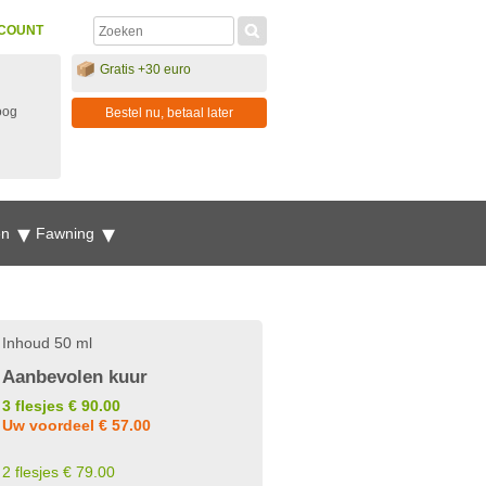
COUNT
Gratis +30 euro
oog
Bestel nu, betaal later
en
Fawning
Inhoud 50 ml
Aanbevolen kuur
3 flesjes € 90.00
Uw voordeel € 57.00
2 flesjes € 79.00