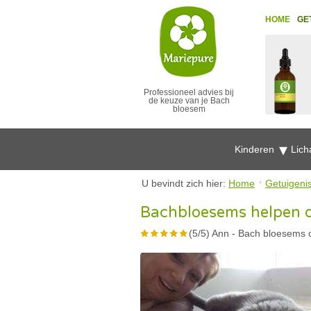
HOME
GE
Professioneel advies bij
de keuze van je Bach
bloesem
Kinderen
Lich
U bevindt zich hier:
Home
Getuigeni
Bachbloesems helpen d
(
5
/
5
)
Ann
-
Bach bloesems o