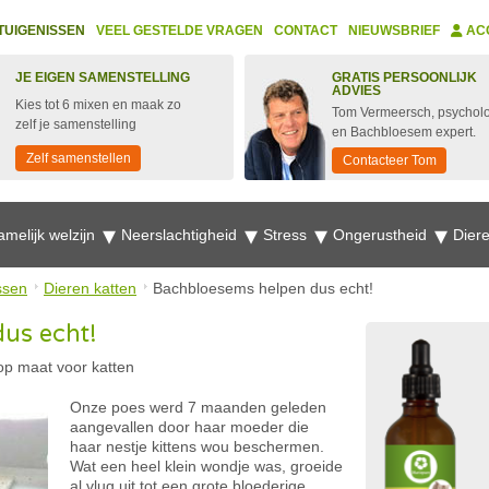
TUIGENISSEN
VEEL GESTELDE VRAGEN
CONTACT
NIEUWSBRIEF
AC
JE EIGEN SAMENSTELLING
GRATIS PERSOONLIJK
ADVIES
Kies tot 6 mixen en maak zo
Tom Vermeersch, psychol
zelf je samenstelling
en Bachbloesem expert.
Zelf samenstellen
Contacteer Tom
amelijk welzijn
Neerslachtigheid
Stress
Ongerustheid
Dier
ssen
Dieren katten
Bachbloesems helpen dus echt!
us echt!
p maat voor katten
Onze poes werd 7 maanden geleden
aangevallen door haar moeder die
haar nestje kittens wou beschermen.
Wat een heel klein wondje was, groeide
al vlug uit tot een grote bloederige