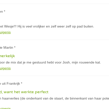
en *
 Wesje!!! Hij is veel vrolijker en zelf weer zelf op pad buiten.
uigenis
ie Martin *
merkelijk
oor de mix dat je me gestuurd hebt voor Josh, mijn rouwende kat.
uigenis
 uit Frankrijk *
, want het werkte perfect
an haarverlies (de onderkant van de staart, de binnenkant van haar po
uigenis