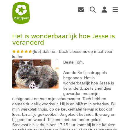
Het is wonderbaarlijk hoe Jesse is
veranderd
(
5
/
5
)
Sabine
-
Bach bloesems op maat voor
katten
Beste Tom,
Aan de 3e fles druppels
begonnen. Het is
wonderbaarlijk hoe Jesse is
veranderd. Zelfs vriendjes
geworden met mijn
echtgenoot en met mijn schoonvader. Toch hebben
dames duidelijk voorkeur. Hij is en blijft mijn schaduw. Bij
mijn werkplek thuis, op de keukentafel terwijl ik kook of
lees. En altijd gekwebbel. Je gelooft het niet. Ik vraag en
hij geeft antwoord. Telkens met een ander geluid.
Steevast als ik thuis ben 17.15 uur komt hij in de keuken
op tafel om te vragen om “vleesjes” of geeft commentaar