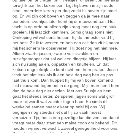
terwijl ik aan het koken ben. Ligt hij boven in zijn oude
stoel, meerdere keren per dag zoekt hij boven zijn stoel
op. En wij zijn ook boven en zeggen ga je mee naar
beneden. Eventjes later komt hij er mauwend aan. Het
vacht is op orde nu alleen zijn kraag moet nog een stuk
groeien. Hij laat zich kammen. Soms graag soms niet.
Omkoping wil wel eens helpen. Bij de trimester vind hij
het best. Zit ik te werken en heb een call dan zit hij naast
mij het scherm te observeren. Hij doet nog net niet mee.
Alleen zwarte jassen, zwarte vuilniszakken en
ruzie/gemopper dat zal wel een dingetje blijven. Hij laat
zich nu rustig aaien, oppakken en knuffelen. En dat
kletsen ongelofelijk. Je kunt echt met hem praten. Jesse
vindt het niet leuk als ik een hele dag weg ben en pas
laat thuis kom. Dan huppelt hij mij van boven komend
luid miauwend tegemoet in de gang. Mijn man heeft hem
dan de hele dag niet gezien. Met ons Suusje en hem
gaat het steeds beter. Ze spelen, jagen soms wat grof
maar hij wordt wat zachter tegen haar. En sinds dit
weekeind samen naast elkaar op tafel bij ons. Wij
begrijpen nog steeds niet dat hij zo vaak moest
verhuizen. Tja, het is een gezellige kat die veel aandacht
vraagt maar daar staat een maine coon om bekend. Dit
hadden wij niet verwacht. Zoveel genegenheid voor ons.