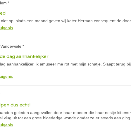
iem *
xed
 niet op, sinds een maand geven wij kater Herman consequent de door
uigenis
 Vandewiele *
de dag aanhankelijker
ag aanhankelijker, ik amuseer me rot met mijn schatje. Slaapt terug bi
uigenis
*
pen dus echt!
nden geleden aangevallen door haar moeder die haar nestje kittens
l vlug uit tot een grote bloederige wonde omdat ze er steeds aan ging
uigenis