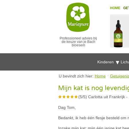
HOME
GE
Professioneel advies bij
de keuze van je Bach
bloesem
Kinderen
Lich
U bevindt zich hier:
Home
Getuigeni
Mijn kat is nog levend
(
5
/
5
)
Carlotta uit Frankrijk
-
Dag Tom,
Bedankt, ik heb één flesje besteld om m
Inzake mijn kat: mijn één jarige kat he