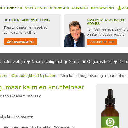
TUIGENISSEN
VEEL GESTELDE VRAGEN
CONTACT
NIEUWSBRIEF
AC
JE EIGEN SAMENSTELLING
GRATIS PERSOONLIJK
ADVIES
Kies tot 6 mixen en maak zo
Tom Vermeersch, psychol
zelf je samenstelling
en Bachbloesem expert.
Zelf samenstellen
Contacteer Tom
amelijk welzijn
Neerslachtigheid
Stress
Ongerustheid
Dier
ssen
Onzindelijkheid bij katten
Mijn kat is nog levendig, maar kalm e
ig, maar kalm en knuffelbaar
Bach Bloesem mix 112
ijn kuur te starten.
eft een zeer levendig karakter. Wanneer ik