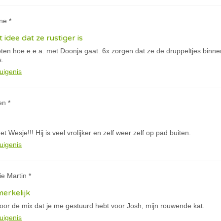
ne *
 idee dat ze rustiger is
eten hoe e.e.a. met Doonja gaat. 6x zorgen dat ze de druppeltjes binne
s.
uigenis
en *
 Wesje!!! Hij is veel vrolijker en zelf weer zelf op pad buiten.
uigenis
ie Martin *
merkelijk
oor de mix dat je me gestuurd hebt voor Josh, mijn rouwende kat.
uigenis