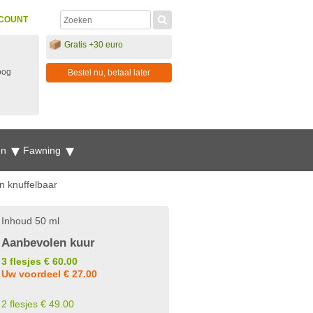
COUNT
Gratis +30 euro
oog
Bestel nu, betaal later
en
Fawning
n knuffelbaar
Inhoud 50 ml
Aanbevolen kuur
3 flesjes € 60.00
Uw voordeel € 27.00
2 flesjes € 49.00