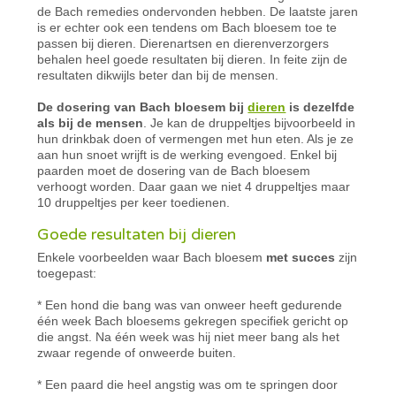
de Bach remedies ondervonden hebben. De laatste jaren
is er echter ook een tendens om Bach bloesem toe te
passen bij dieren. Dierenartsen en dierenverzorgers
behalen heel goede resultaten bij dieren. In feite zijn de
resultaten dikwijls beter dan bij de mensen.
De dosering van Bach bloesem bij
dieren
is dezelfde
als bij de mensen
. Je kan de druppeltjes bijvoorbeeld in
hun drinkbak doen of vermengen met hun eten. Als je ze
aan hun snoet wrijft is de werking evengoed. Enkel bij
paarden moet de dosering van de Bach bloesem
verhoogt worden. Daar gaan we niet 4 druppeltjes maar
10 druppeltjes per keer toedienen.
Goede resultaten bij dieren
Enkele voorbeelden waar
Bach
bloesem
met succes
zijn
toegepast:
* Een hond die bang was van onweer heeft gedurende
één week Bach bloesems gekregen specifiek gericht op
die angst. Na één week was hij niet meer bang als het
zwaar regende of onweerde buiten.
* Een paard die heel angstig was om te springen door