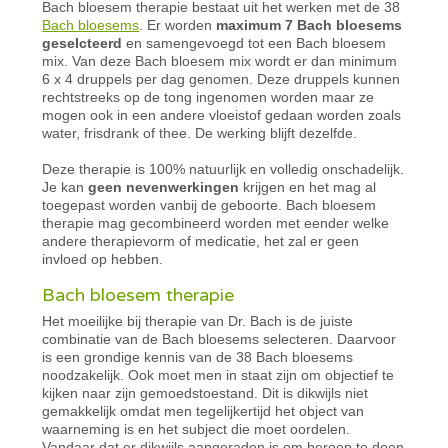
Bach bloesem therapie bestaat uit het werken met de 38
Bach bloesems
. Er worden
maximum 7
Bach
bloesems
geselcteerd
en samengevoegd tot een
Bach
bloesem
mix. Van deze
Bach
bloesem mix wordt er dan minimum
6 x 4 druppels per dag genomen. Deze druppels kunnen
rechtstreeks op de tong ingenomen worden maar ze
mogen ook in een andere vloeistof gedaan worden zoals
water, frisdrank of thee. De werking blijft dezelfde.
Deze therapie is 100% natuurlijk en volledig onschadelijk.
Je kan
geen nevenwerkingen
krijgen en het mag al
toegepast worden vanbij de geboorte. Bach bloesem
therapie mag gecombineerd worden met eender welke
andere therapievorm of medicatie, het zal er geen
invloed op hebben.
Bach bloesem therapie
Het moeilijke bij therapie van Dr. Bach is de juiste
combinatie van de
Bach
bloesems selecteren. Daarvoor
is een grondige kennis van de 38
Bach
bloesems
noodzakelijk. Ook moet men in staat zijn om objectief te
kijken naar zijn gemoedstoestand. Dit is dikwijls niet
gemakkelijk omdat men tegelijkertijd het object van
waarneming is en het subject die moet oordelen.
Vandaar dat er dikwijls aangeraden is om beroep te doen