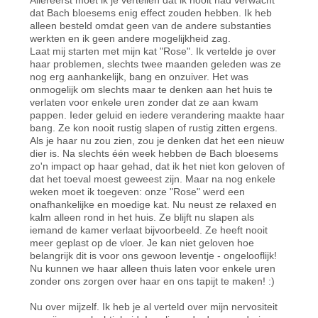
dat Bach bloesems enig effect zouden hebben. Ik heb
alleen besteld omdat geen van de andere substanties
werkten en ik geen andere mogelijkheid zag.
Laat mij starten met mijn kat "Rose". Ik vertelde je over
haar problemen, slechts twee maanden geleden was ze
nog erg aanhankelijk, bang en onzuiver. Het was
onmogelijk om slechts maar te denken aan het huis te
verlaten voor enkele uren zonder dat ze aan kwam
pappen. Ieder geluid en iedere verandering maakte haar
bang. Ze kon nooit rustig slapen of rustig zitten ergens.
Als je haar nu zou zien, zou je denken dat het een nieuw
dier is. Na slechts één week hebben de Bach bloesems
zo'n impact op haar gehad, dat ik het niet kon geloven of
dat het toeval moest geweest zijn. Maar na nog enkele
weken moet ik toegeven: onze "Rose" werd een
onafhankelijke en moedige kat. Nu neust ze relaxed en
kalm alleen rond in het huis. Ze blijft nu slapen als
iemand de kamer verlaat bijvoorbeeld. Ze heeft nooit
meer geplast op de vloer. Je kan niet geloven hoe
belangrijk dit is voor ons gewoon leventje - ongelooflijk!
Nu kunnen we haar alleen thuis laten voor enkele uren
zonder ons zorgen over haar en ons tapijt te maken! :)
Nu over mijzelf. Ik heb je al verteld over mijn nervositeit