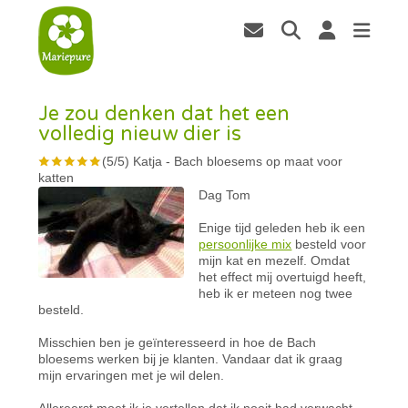
Je zou denken dat het een
volledig nieuw dier is
(
5
/
5
)
Katja
-
Bach bloesems op maat voor
katten
Dag Tom
Enige tijd geleden heb ik een
persoonlijke mix
besteld voor
mijn kat en mezelf. Omdat
het effect mij overtuigd heeft,
heb ik er meteen nog twee
besteld.
Misschien ben je geïnteresseerd in hoe de Bach
bloesems werken bij je klanten. Vandaar dat ik graag
mijn ervaringen met je wil delen.
Allereerst moet ik je vertellen dat ik nooit had verwacht