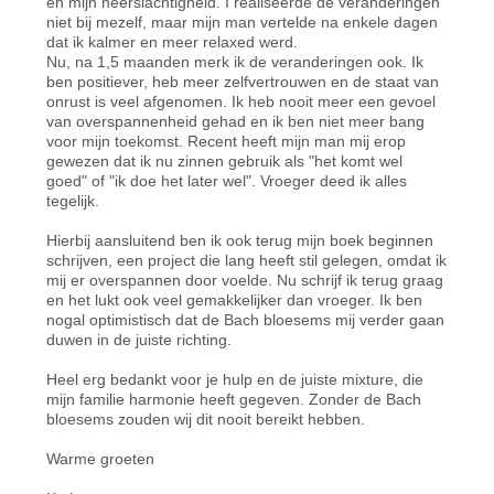
en mijn neerslachtigheid. I realiseerde de veranderingen
niet bij mezelf, maar mijn man vertelde na enkele dagen
dat ik kalmer en meer relaxed werd.
Nu, na 1,5 maanden merk ik de veranderingen ook. Ik
ben positiever, heb meer zelfvertrouwen en de staat van
onrust is veel afgenomen. Ik heb nooit meer een gevoel
van overspannenheid gehad en ik ben niet meer bang
voor mijn toekomst. Recent heeft mijn man mij erop
gewezen dat ik nu zinnen gebruik als "het komt wel
goed" of "ik doe het later wel". Vroeger deed ik alles
tegelijk.
Hierbij aansluitend ben ik ook terug mijn boek beginnen
schrijven, een project die lang heeft stil gelegen, omdat ik
mij er overspannen door voelde. Nu schrijf ik terug graag
en het lukt ook veel gemakkelijker dan vroeger. Ik ben
nogal optimistisch dat de Bach bloesems mij verder gaan
duwen in de juiste richting.
Heel erg bedankt voor je hulp en de juiste mixture, die
mijn familie harmonie heeft gegeven. Zonder de Bach
bloesems zouden wij dit nooit bereikt hebben.
Warme groeten