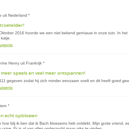
re uit Nederland *
troeteldier!
 Oktober 2016 hoorde we een niet bekend gemiauw in onze tuin. In het
 katje.
uigenis
rine Henry uit Frankrijk *
, meer speels en veel meer ontspannen!
11 gegeven zodat hij zich minder eenzaam voelt en dit heeft goed gew
uigenis
iem *
n echt opbloeien
en hoe blij ik ben dat ik Bach bloesems heb ontdekt. Mijn grote vriend, e
ijn urine. Er is al van alles onderzocht maar niks te vinden.