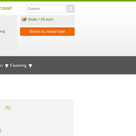
COUNT
Gratis +30 euro
oog
Bestel nu, betaal later
en
Fawning
..
(5)
)