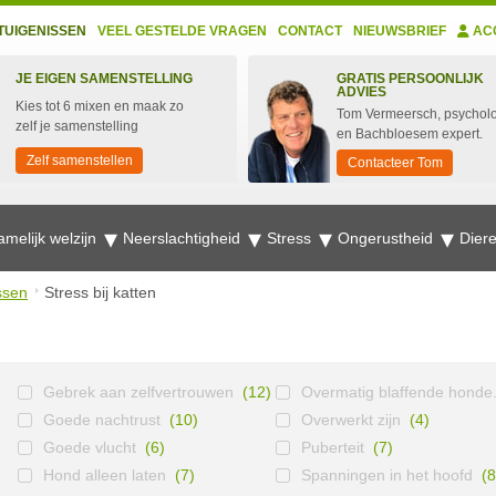
TUIGENISSEN
VEEL GESTELDE VRAGEN
CONTACT
NIEUWSBRIEF
AC
JE EIGEN SAMENSTELLING
GRATIS PERSOONLIJK
ADVIES
Kies tot 6 mixen en maak zo
Tom Vermeersch, psychol
zelf je samenstelling
en Bachbloesem expert.
Zelf samenstellen
Contacteer Tom
amelijk welzijn
Neerslachtigheid
Stress
Ongerustheid
Dier
ssen
Stress bij katten
Gebrek aan zelfvertrouwen
(12)
Overmatig blaffende honde.
Goede nachtrust
(10)
Overwerkt zijn
(4)
Goede vlucht
(6)
Puberteit
(7)
Hond alleen laten
(7)
Spanningen in het hoofd
(8