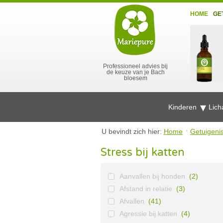
HOME
GE
Professioneel advies bij
de keuze van je Bach
bloesem
Kinderen
Lich
U bevindt zich hier:
Home
Getuigeni
Stress bij katten
Aanvallen bij honden
(2)
Afstand in relatie
(3)
Afvallen
(41)
Agressie bij katten
(4)