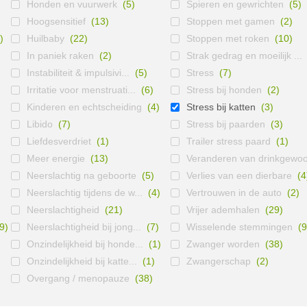
Honden en vuurwerk
(5)
Spieren en gewrichten
(5)
Hoogsensitief
(13)
Stoppen met gamen
(2)
)
Huilbaby
(22)
Stoppen met roken
(10)
In paniek raken
(2)
Strak gedrag en moeilijk ...
Instabiliteit & impulsivi...
(5)
Stress
(7)
Irritatie voor menstruati...
(6)
Stress bij honden
(2)
Kinderen en echtscheiding
(4)
Stress bij katten
(3)
Libido
(7)
Stress bij paarden
(3)
Liefdesverdriet
(1)
Trailer stress paard
(1)
Meer energie
(13)
Veranderen van drinkgewoo
Neerslachtig na geboorte
(5)
Verlies van een dierbare
(4
Neerslachtig tijdens de w...
(4)
Vertrouwen in de auto
(2)
Neerslachtigheid
(21)
Vrijer ademhalen
(29)
9)
Neerslachtigheid bij jong...
(7)
Wisselende stemmingen
(9
Onzindelijkheid bij honde...
(1)
Zwanger worden
(38)
Onzindelijkheid bij katte...
(1)
Zwangerschap
(2)
Overgang / menopauze
(38)