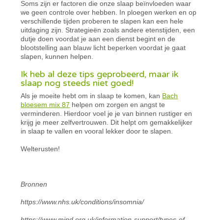
Soms zijn er factoren die onze slaap beïnvloeden waar
we geen controle over hebben. In ploegen werken en op
verschillende tijden proberen te slapen kan een hele
uitdaging zijn. Strategieën zoals andere etenstijden, een
dutje doen voordat je aan een dienst begint en de
blootstelling aan blauw licht beperken voordat je gaat
slapen, kunnen helpen.
Ik heb al deze tips geprobeerd, maar ik
slaap nog steeds niet goed!
Als je moeite hebt om in slaap te komen, kan
Bach
bloesem mix 87
helpen om zorgen en angst te
verminderen. Hierdoor voel je je van binnen rustiger en
krijg je meer zelfvertrouwen. Dit helpt om gemakkelijker
in slaap te vallen en vooral lekker door te slapen.
Welterusten!
Bronnen
https://www.nhs.uk/conditions/insomnia/
https://www.mind.org.uk/information-support/types-of-