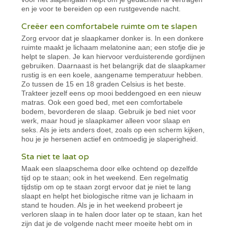
en je voor te bereiden op een rustgevende nacht.
Creëer een comfortabele ruimte om te slapen
Zorg ervoor dat je slaapkamer donker is. In een donkere
ruimte maakt je lichaam melatonine aan; een stofje die je
helpt te slapen. Je kan hiervoor verduisterende gordijnen
gebruiken. Daarnaast is het belangrijk dat de slaapkamer
rustig is en een koele, aangename temperatuur hebben.
Zo tussen de 15 en 18 graden Celsius is het beste.
Trakteer jezelf eens op mooi beddengoed en een nieuw
matras. Ook een goed bed, met een comfortabele
bodem, bevorderen de slaap. Gebruik je bed niet voor
werk, maar houd je slaapkamer alleen voor slaap en
seks. Als je iets anders doet, zoals op een scherm kijken,
hou je je hersenen actief en ontmoedig je slaperigheid.
Sta niet te laat op
Maak een slaapschema door elke ochtend op dezelfde
tijd op te staan; ook in het weekend. Een regelmatig
tijdstip om op te staan zorgt ervoor dat je niet te lang
slaapt en helpt het biologische ritme van je lichaam in
stand te houden. Als je in het weekend probeert je
verloren slaap in te halen door later op te staan, kan het
zijn dat je de volgende nacht meer moeite hebt om in