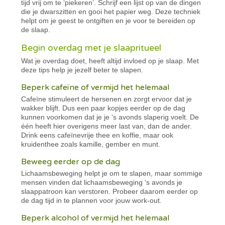
tijd vrij om te ‘piekeren’. Schrijf een lijst op van de dingen
die je dwarszitten en gooi het papier weg. Deze techniek
helpt om je geest te ontgiften en je voor te bereiden op
de slaap.
Begin overdag met je slaapritueel
Wat je overdag doet, heeft altijd invloed op je slaap. Met
deze tips help je jezelf beter te slapen.
Beperk cafeïne of vermijd het helemaal
Cafeïne stimuleert de hersenen en zorgt ervoor dat je
wakker blijft. Dus een paar kopjes eerder op de dag
kunnen voorkomen dat je je ‘s avonds slaperig voelt. De
één heeft hier overigens meer last van, dan de ander.
Drink eens cafeïnevrije thee en koffie, maar ook
kruidenthee zoals kamille, gember en munt.
Beweeg eerder op de dag
Lichaamsbeweging helpt je om te slapen, maar sommige
mensen vinden dat lichaamsbeweging ‘s avonds je
slaappatroon kan verstoren. Probeer daarom eerder op
de dag tijd in te plannen voor jouw work-out.
Beperk alcohol of vermijd het helemaal