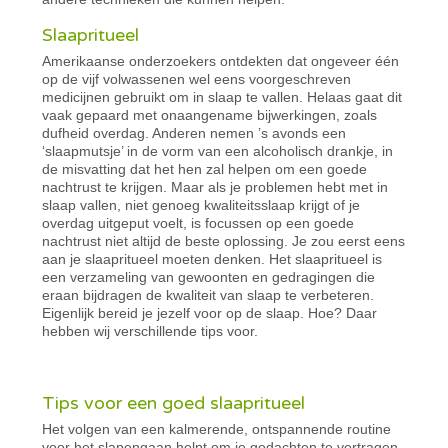
Slaapritueel
Amerikaanse onderzoekers ontdekten dat ongeveer één
op de vijf volwassenen wel eens voorgeschreven
medicijnen gebruikt om in slaap te vallen. Helaas gaat dit
vaak gepaard met onaangename bijwerkingen, zoals
dufheid overdag. Anderen nemen ’s avonds een
‘slaapmutsje’ in de vorm van een alcoholisch drankje, in
de misvatting dat het hen zal helpen om een goede
nachtrust te krijgen. Maar als je problemen hebt met in
slaap vallen, niet genoeg kwaliteitsslaap krijgt of je
overdag uitgeput voelt, is focussen op een goede
nachtrust niet altijd de beste oplossing. Je zou eerst eens
aan je slaapritueel moeten denken. Het slaapritueel is
een verzameling van gewoonten en gedragingen die
eraan bijdragen de kwaliteit van slaap te verbeteren.
Eigenlijk bereid je jezelf voor op de slaap. Hoe? Daar
hebben wij verschillende tips voor.
Tips voor een goed slaapritueel
Het volgen van een kalmerende, ontspannende routine
voor het slapengaan helpt om je gedachten te vertragen