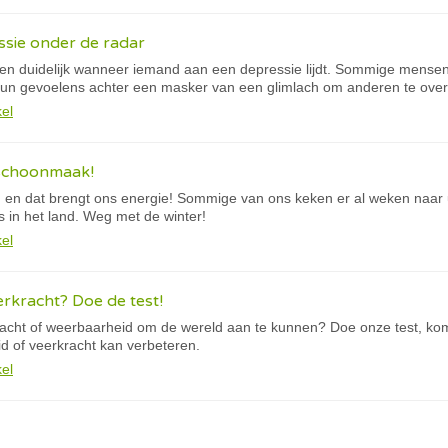
ssie onder de radar
laar en duidelijk wanneer iemand aan een depressie lijdt. Sommige men
n gevoelens achter een masker van een glimlach om anderen te overtu
kel
teschoonmaak!
nd en dat brengt ons energie! Sommige van ons keken er al weken naar ui
s in het land. Weg met de winter!
kel
erkracht? Doe de test!
racht of weerbaarheid om de wereld aan te kunnen? Doe onze test, ko
d of veerkracht kan verbeteren.
kel