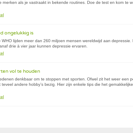
e merken als je vastraakt in bekende routines. Doe de test en kom te wet
kel
nd ongelukkig is
de WHO lijden meer dan 260 miljoen mensen wereldwijd aan depressie. E
naf drie à vier jaar kunnen depressie ervaren.
kel
rten vol te houden
n redenen denkbaar om te stoppen met sporten. Ofwel zit het weer een p
 teveel andere hobby’s bezig. Hier zijn enkele tips die het gemakkelijk
kel