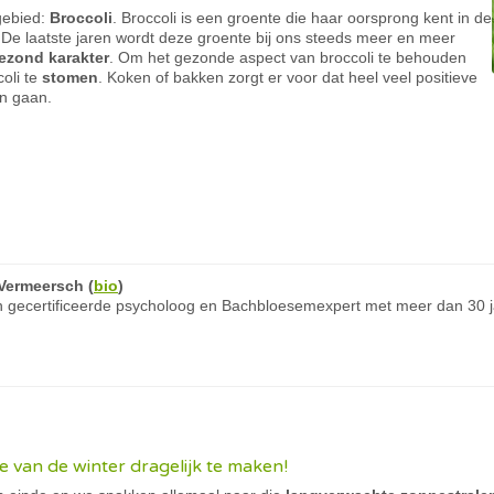
gebied:
B
roccoli
. Broccoli is een groente die haar oorsprong kent in de
De laatste jaren wordt deze groente bij ons steeds meer en meer
ezond karakter
. Om het gezonde aspect van broccoli te behouden
oli te
stomen
. Koken of bakken zorgt er voor dat heel veel positieve
en gaan.
Vermeersch
(
bio
)
 gecertificeerde psycholoog en Bachbloesemexpert met meer dan 30 ja
e van de winter dragelijk te maken!