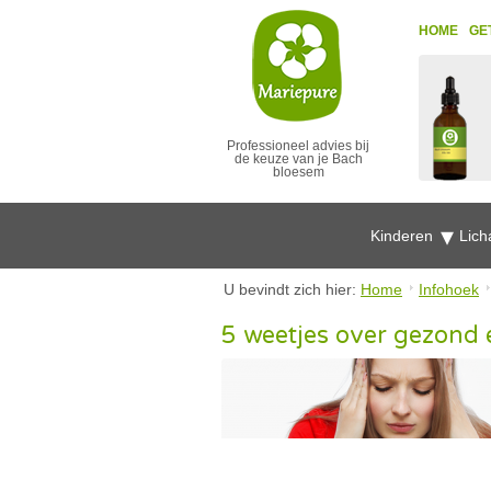
HOME
GE
Professioneel advies bij
de keuze van je Bach
bloesem
Kinderen
Lich
U bevindt zich hier:
Home
Infohoek
5 weetjes over gezond 