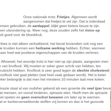
Onze nationale trots:
F
rietjes
. Algemeen wordt
aangenomen dat frietjes te vet zijn. Dat is inderdaad
 mensen gebruiken, de
aardappel
, blijkt geen betere keuze te zijn.
 een uitzondering op. Meer nog, deze zouden zelfs het
risico op
ook goed voor de bloeddruk.
 thee is niet alleen verkwikkend, het bevat bovendien ook nog een
Die kruiden kunnen een
heilzame werking
hebben. Echter, wanneer
aan heel wat positieve eigenschappen van de kruiden verloren.
. Alhoewel, het woordje trots is hier niet op zijn plaats, aangezien men
den van knoflook. Wij moeten er zeker geen schrik van hebben, ten
ruitzicht hebben. Knoflook is zeer goed tegen de
slechte cholesterol
.
oflook niet gaat pletten (wat heel vaak gedaan wordt). Het is beter
eker belangrijk is dat men het minstens 10 minuten laat mee koken.
pinazie staat al van oudsher gekend als een groente die
veel ijzer
bevat
dat mensen, en vooral
kinderen, spinazie eten. Heeft men de spinazie
wel opeten en
geen overschot bewaren
om later op te warmen.
t er kankerverwekkende stoffen vrij komen en dan is het gezonde