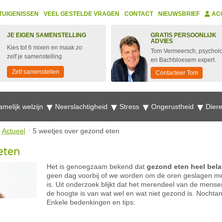
TUIGENISSEN
VEEL GESTELDE VRAGEN
CONTACT
NIEUWSBRIEF
AC
JE EIGEN SAMENSTELLING
GRATIS PERSOONLIJK
ADVIES
Kies tot 6 mixen en maak zo
Tom Vermeersch, psychol
zelf je samenstelling
en Bachbloesem expert.
Zelf samenstellen
Contacteer Tom
amelijk welzijn
Neerslachtigheid
Stress
Ongerustheid
Dier
Actueel
5 weetjes over gezond eten
eten
Het is genoegzaam bekend dat
gezond eten heel bela
geen dag voorbij of we worden om de oren geslagen met
is. Uit onderzoek blijkt dat het merendeel van de mense
de hoogte is van wat wel en wat niet gezond is. Nochtans
Enkele bedenkingen en tips: