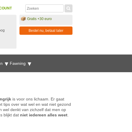
COUNT
Gratis +30 euro
oog
Bestel nu, betaal later
en
Fawning
ngrijk
is voor ons lichaam. Er gaat
 tips over wat wel en wat niet gezond
n wel denkt van zichzelf dat men op
 blijkt dat
niet iedereen alles weet
.