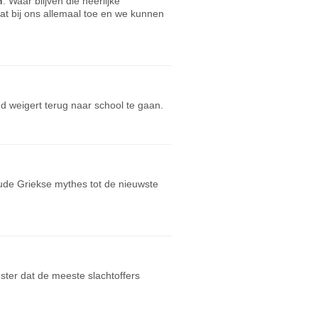
n
. Waar blijven die heerlijke
at bij ons allemaal toe en we kunnen
ind weigert terug naar school te gaan.
oude Griekse mythes tot de nieuwste
ter dat de meeste slachtoffers