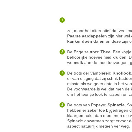
zo, maar het alternatief dat veel
Paarse aardappelen
zijn hier wel
kanker doen dalen
en deze zijn 
De Engelse trots:
T
hee
. Een kopje
behoorlijke hoeveelheid kruiden. 
we
melk
aan de thee toevoegen, g
De trots der vampieren:
K
noflook
er van uit ging dat zij schrik had
minste als we geen date in het voo
De voorwaarde is wel dat men de kn
om het teentje look te raspen en z
De trots van Popeye:
S
pinazie
. S
hebben er zeker toe bijgedragen 
klaargemaakt, dan moet men die 
Spinazie opwarmen zorgt ervoor da
aspect natuurlijk meteen ver weg.