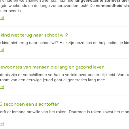
jn einde en we snakken allemaal naar die
langverwachte zonnestrale
engde weekends en de lange zomeravonden toch! De
vermoeidheid
sla
nter over is.
kel
 kind niet terug naar school wil?
 kind niet terug naar school wil? Hier zijn onze tips en hulp indien je k
kel
 gewoontes van mensen die lang en gezond leven
nis zijn er verschillende verhalen verteld over onsterfelijkheid. Van 
droom van een eeuwige jeugd gaat al generaties lang mee.
kel
6 seconden een slachtoffer
rft er iemand omwille van het roken. Daarmee is roken zowat het mons
kel