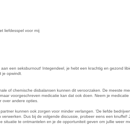
et liefdesspel voor mij
niet aan een seksburnout! Integendeel, je hebt een krachtig en gezond libi
 je opwindt.
monale of chemische disbalansen kunnen dit veroorzaken. De meeste me
maar voorgeschreven medicatie kan dat ook doen. Neem je medicatie 
 over andere opties.
partner kunnen ook zorgen voor minder verlangen. ‘De liefde bedrijven’
 verwerken. Dus bij de volgende discussie, probeer eens een knuffel! 
e situatie te ontmantelen en je de opportuniteit geven om jullie weer m