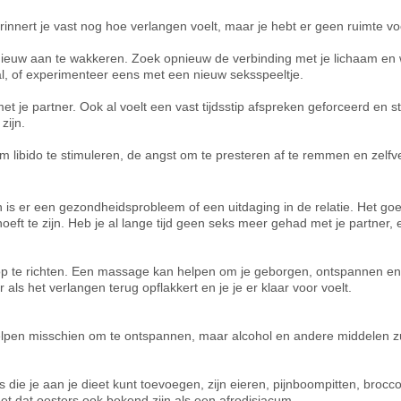
rinnert je vast nog hoe verlangen voelt, maar je hebt er geen ruimte voo
ieuw aan te wakkeren. Zoek opnieuw de verbinding met je lichaam en w
aal, of experimenteer eens met een nieuw seksspeeltje.
 je partner. Ook al voelt een vast tijdsstip afspreken geforceerd en st
zijn.
 libido te stimuleren, de angst om te presteren af te remmen en zelf
n is er een gezondheidsprobleem of een uitdaging in de relatie. Het g
hoeft te zijn. Heb je al lange tijd geen seks meer gehad met je partner, 
op te richten. Een massage kan helpen om je geborgen, ontspannen en
r als het verlangen terug opflakkert en je je er klaar voor voelt.
lpen misschien om te ontspannen, maar alcohol en andere middelen zu
 die je aan je dieet kunt toevoegen, zijn eieren, pijnboompitten, brocc
t dat oesters ook bekend zijn als een afrodisiacum.