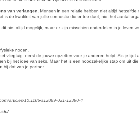
ens van verlangen.
Mensen in een relatie hebben niet altijd hetzelfde
t is de kwaliteit van jullie connectie die er toe doet, niet het aantal or
s dit niet altijd mogelijk, maar er zijn misschien onderdelen in je leve
 fysieke noden.
et vliegtuig: eerst de jouwe opzetten voor je anderen helpt. Als je lijdt
en bij het idee van seks. Maar het is een noodzakelijke stap om uit di
 bij dat van je partner.
l.com/articles/10.1186/s12889-021-12390-4
bido/