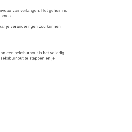
 niveau van verlangen. Het geheim is
gasmes.
n waar je veranderingen zou kunnen
 aan een seksburnout is het volledig
e seksburnout te stappen en je