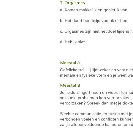
7. Orgasmes:
a. Komen makkelijk en geniet ik van
b. Het duurt een tijdje voor ik er ben
c. Orgasmes zijn niet het doel tijdens h
d. Heb ik niet
Meestal A
Gefeliciteerd – jij lijdt zeker en vast 
mentale en fysieke vorm en je weet wat
Meestal B
Je libido slingert heen en weer. Hor
seksuele problemen kan veroorzaken, 
veroorzaken? Spreek dan met je dokter
Slechte communicatie en ruzies met je 
verbonden voelen en conflicten kunnen
zal je allebei voldoende kalmeren om d