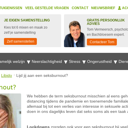
TUIGENISSEN
VEEL GESTELDE VRAGEN
CONTACT
NIEUWSBRIEF
AC
JE EIGEN SAMENSTELLING
GRATIS PERSOONLIJK
ADVIES
Kies tot 6 mixen en maak zo
Tom Vermeersch, psychol
zelf je samenstelling
en Bachbloesem expert.
Zelf samenstellen
Contacteer Tom
amelijk welzijn
Neerslachtigheid
Stress
Ongerustheid
Dier
Libido
Lijd jij aan een seksburnout?
rnout?
We hebben de term seksburnout misschien al eens gehoo
distancing tijdens de pandemie en toenemende familial
allemaal bij tot een verlies van interesse in seksuele ac
doen in ons dagelijks leven dat seks soms als een taak 
Lockdowns
zorgden ook voor een seksburnout bij vee