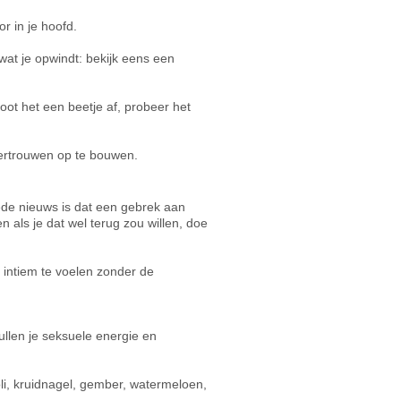
r in je hoofd.
at je opwindt: bekijk eens een
oot het een beetje af, probeer het
vertrouwen op te bouwen.
oede nieuws is dat een gebrek aan
en als je dat wel terug zou willen, doe
 intiem te voelen zonder de
llen je seksuele energie en
oli, kruidnagel, gember, watermeloen,