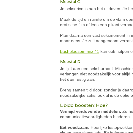
Meestal C:
Je seksdrive is aan het uitdoven. Je he
Maak de tijd en ruimte om de vlam opn
erotische film of lees een pikant verh
Plan daarna een vast seksmoment in met
maar eens. Je zult aangenaam verrast 
Bachbloesem mix 41
kan ook helpen om
Meestal D:
Je lijdt aan een seksburnout. Misschie
verlangen niet noodzakelijk voor altijd 
het dan rustig aan.
Breng samen tijd door, zonder je daar
noodzakelijke seks, ook al is de optie e
Libido boosten: Hoe?
Vermijd verdovende middelen.
Ze he
communicatievaardigheden hinderen.
Eet voedzaam.
Heerlijke lustopwekkers
sla en pure chocolade. En iedereen wee