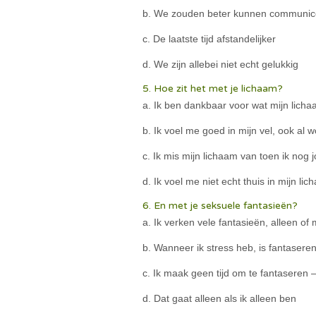
b. We zouden beter kunnen communic
c. De laatste tijd afstandelijker
d. We zijn allebei niet echt gelukkig
5. Hoe zit het met je lichaam?
a. Ik ben dankbaar voor wat mijn lich
b. Ik voel me goed in mijn vel, ook al 
c. Ik mis mijn lichaam van toen ik nog 
d. Ik voel me niet echt thuis in mijn li
6. En met je seksuele fantasieën?
a. Ik verken vele fantasieën, alleen of
b. Wanneer ik stress heb, is fantaseren
c. Ik maak geen tijd om te fantaseren – 
d. Dat gaat alleen als ik alleen ben