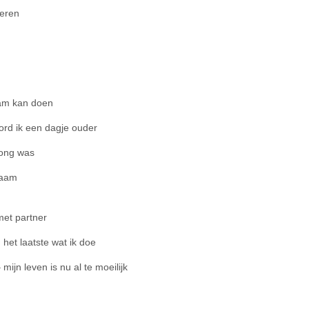
eren
aam kan doen
word ik een dagje ouder
jong was
chaam
 met partner
 het laatste wat ik doe
mijn leven is nu al te moeilijk