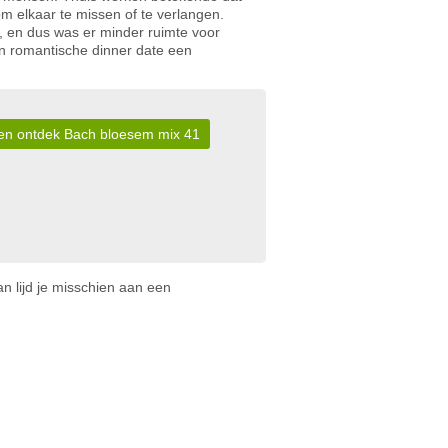
om elkaar te missen of te verlangen.
, en dus was er minder ruimte voor
en romantische dinner date een
r en ontdek Bach bloesem mix 41
n lijd je misschien aan een