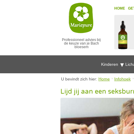
HOME
GE
Professioneel advies bij
de keuze van je Bach
bloesem
Kinderen
Lich
U bevindt zich hier:
Home
Infohoek
Lijd jij aan een seksbu