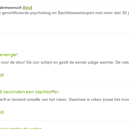
Vermeersch
(
bio
)
 gecertificeerde psycholoog en Bachbloesemexpert met meer dan 30 ja
energie!
 voor de deur! De zon schijnt en geeft de eerste zalige warmte. De natu
kel
6 seconden een slachtoffer
rft er iemand omwille van het roken. Daarmee is roken zowat het mons
kel