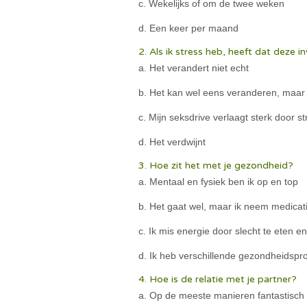
c. Wekelijks of om de twee weken
d. Een keer per maand
2. Als ik stress heb, heeft dat deze i
a. Het verandert niet echt
b. Het kan wel eens veranderen, maar 
c. Mijn seksdrive verlaagt sterk door st
d. Het verdwijnt
3. Hoe zit het met je gezondheid?
a. Mentaal en fysiek ben ik op en top
b. Het gaat wel, maar ik neem medica
c. Ik mis energie door slecht te eten 
d. Ik heb verschillende gezondheidsp
4. Hoe is de relatie met je partner?
a. Op de meeste manieren fantastisch