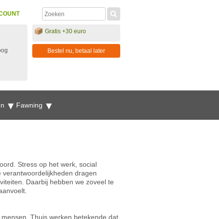
COUNT
Gratis +30 euro
oog
Bestel nu, betaal later
en
Fawning
rd. Stress op het werk, social
e verantwoordelijkheden dragen
tiviteiten. Daarbij hebben we zoveel te
aanvoelt.
l mensen. Thuis werken betekende dat