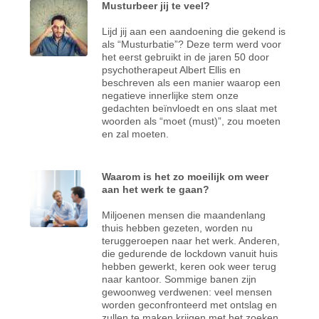
Musturbeer jij te veel?
Lijd jij aan een aandoening die gekend is
als “Musturbatie”? Deze term werd voor
het eerst gebruikt in de jaren 50 door
psychotherapeut Albert Ellis en
beschreven als een manier waarop een
negatieve innerlijke stem onze
gedachten beïnvloedt en ons slaat met
woorden als “moet (must)”, zou moeten
en zal moeten.
Waarom is het zo moeilijk om weer
aan het werk te gaan?
Miljoenen mensen die maandenlang
thuis hebben gezeten, worden nu
teruggeroepen naar het werk. Anderen,
die gedurende de lockdown vanuit huis
hebben gewerkt, keren ook weer terug
naar kantoor. Sommige banen zijn
gewoonweg verdwenen: veel mensen
worden geconfronteerd met ontslag en
zullen te maken krijgen met het zoeken