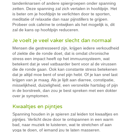
tandenknarsen of andere spiergroepen onder spanning
zetten. Deze spanning zal zich vertalen in hoofdpijn. Het
is beter om je hoofdpijn te verlichten door te sporten,
meditatie of relaxatie dan naar pijnstillers te grijpen.
Probeer ook cafeïne te ontwijken als het mogelijk is, dit
zal de kans op hoofdpijn reduceren.
Je voelt je veel vaker slecht dan normaal
Mensen die gestresseerd zijn, krijgen iedere verkoudheid
of ziekte die de ronde doet, dat is omdat chronische
stress een impact heeft op het immuunsysteem, wat
betekent dat je veel vatbaarder bent voor al de virussen
die de ronde gaan. Ook kan constante stress betekenen
dat je altijd moe bent of snel pijn hebt. Of je kan snel last
krijgen van je maag. Als je lijdt aan diarree, constipatie,
misselijkheid, duizeligheid, een versnelde hartslag of pijn
in de borstreek, dan zou je best spreken met een dokter
over je symptomen.
Kwaaltjes en pijntjes
Spanning houden in je spieren zal leiden tot kwaaltjes en
pijntjes. Verlicht deze door te ontspannen in een warm
bad, naar muziek te luisteren, wat te stretchen of aan
yoga te doen, of iemand jou te laten masseren.