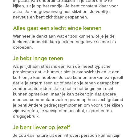
In plaats van onderuit te zakken in je zetel om tv te
kijken, zit je op het randje. Je bent constant klaar voor
actie. Je kan gewoonweg niet stilzitten. Je voelt je
nerveus en bent zichtbaar gespannen.
Alles gaat een slecht einde kennen
Wanneer je denkt aan wat er zou kunnen, of je je de
toekomst inbeeldt, kan je alleen negatieve scenario’s
oproepen.
Je hebt lange tenen
Als je lijdt aan stress is één van de meest typische
problemen dat je humeur niet in evenwicht is en je een
kort lontje kan hebben. Je zou kunnen merken van jezelf
dat je je ergernissen uit of snel op je tenen getrapt ben
zonder echte reden. Je zo het in het begin niet echt
kunnen opmerken, maar je kan zeker zijn dat andere
mensen commentaar zullen geven op hoe slechtgeluimd
je bent! Andere gedragssymptomen om voor uit te kijken
zijn overeten, te weinig eten, alcohol, sigaretten en
drugsgebruik.
Je bent liever op jezelf
Je zou van nature uit een introvert persoon kunnen zijn