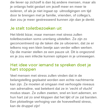
die liever op zichzelf is dan bij andere mensen, maar als
je onlangs hebt gestart om jezelf meer en meer te
isoleren, of als je niet ingaat op uitnodigingen om tijd
door te brengen met je familie, vrienden, of collega’s,
dan zou je meer gestresseerd kunnen zijn dan je denkt.
Je stelt toiletbezoeken uit
Het klinkt bizar, maar mensen met stress zullen
toiletbezoeken soms urenlang uitstellen. Ze zijn zo
geconcentreerd op de taken die ze uitvoeren, dat ze er
telkens nog een klein beetje aan verder willen werken.
Op die manier stellen ze een pauze uit. Dit is ongezond
en je zou een infectie kunnen oplopen in je urinewegen.
Het idee voor iemand te spreken doet je
hart stoppen
Veel mensen met stress zullen vinden dat in de
belangstelling geplaatst worden een echte nachtmerrie
kan zijn. Ze moeten al omgaan met verhoogde niveaus
van adrenaline, wat betekent dat ze in ‘vecht of vlucht’
modus staan. Ze zullen zweten, snel en kort ademen, en
hun hart zal zo snel kloppen dat het lijkt of ze zal barsten.
Een plotselinge verhoging van de hoeveelheid stress,
kan de druppel zijn!