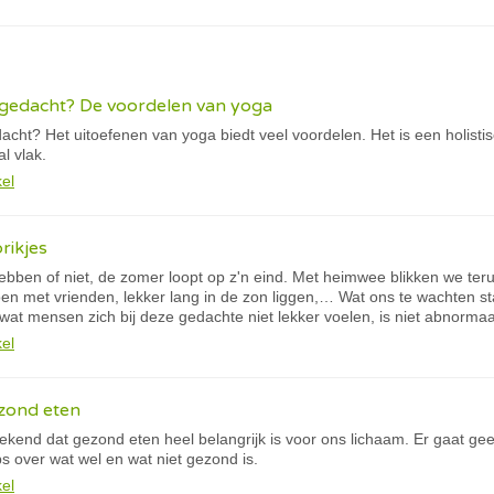
 gedacht? De voordelen van yoga
cht? Het uitoefenen van yoga biedt veel voordelen. Het is een holistisch
l vlak.
kel
rikjes
bben of niet, de zomer loopt op z'n eind. Met heimwee blikken we teru
oen met vrienden, lekker lang in de zon liggen,… Wat ons te wachten st
 wat mensen zich bij deze gedachte niet lekker voelen, is niet abnormaa
kel
ezond eten
kend dat gezond eten heel belangrijk is voor ons lichaam. Er gaat ge
s over wat wel en wat niet gezond is.
kel