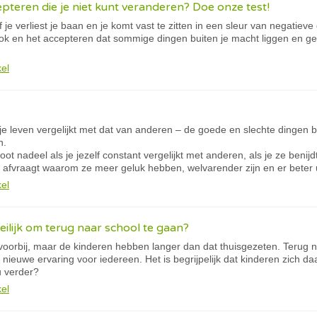
epteren die je niet kunt veranderen? Doe onze test!
of je verliest je baan en je komt vast te zitten in een sleur van negatiev
rok en het accepteren dat sommige dingen buiten je macht liggen en ge
kel
 je leven vergelijkt met dat van anderen – de goede en slechte dingen be
n.
oot nadeel als je jezelf constant vergelijkt met anderen, als je ze benij
 afvraagt waarom ze meer geluk hebben, welvarender zijn en er beter u
kel
ilijk om terug naar school te gaan?
voorbij, maar de kinderen hebben langer dan dat thuisgezeten. Terug n
nieuwe ervaring voor iedereen. Het is begrijpelijk dat kinderen zich d
u verder?
kel