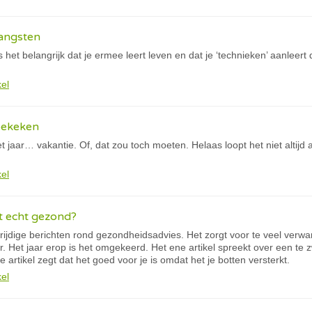
 angsten
 is het belangrijk dat je ermee leert leven en dat je ‘technieken’ aanleer
kel
bekeken
et jaar… vakantie. Of, dat zou toch moeten. Helaas loopt het niet altijd
kel
het echt gezond?
trijdige berichten rond gezondheidsadvies. Het zorgt voor te veel verwar
r. Het jaar erop is het omgekeerd. Het ene artikel spreekt over een te z
 artikel zegt dat het goed voor je is omdat het je botten versterkt.
kel