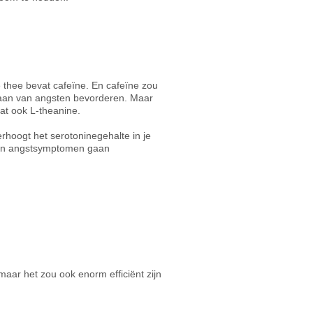
 thee bevat cafeïne. En cafeïne zou
taan van angsten bevorderen. Maar
at ook L-theanine.
rhoogt het serotoninegehalte in je
kan angstsymptomen gaan
maar het zou ook enorm efficiënt zijn