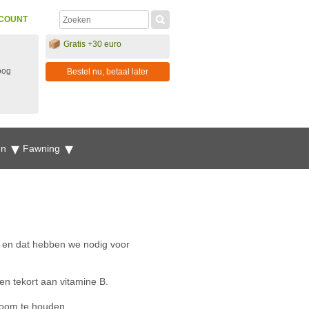
COUNT
Gratis +30 euro
oog
Bestel nu, betaal later
en
Fawning
B en dat hebben we nodig voor
en tekort aan vitamine B.
toom te houden.