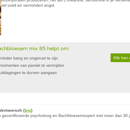
Koolhydraten produceren, net als L-theanine, serotonine in je hersenen.
vel voelt en vermindert angst.
chbloesem mix 85 helpt om:
Klik hie
minder bang en ongerust te zijn
momenten van paniek te vermijden
uitdagingen te durven aangaan
Vermeersch
(
bio
)
 gecertificeerde psycholoog en Bachbloesemexpert met meer dan 30 ja