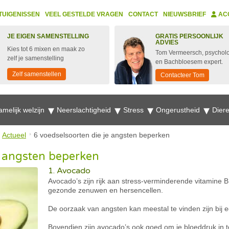
TUIGENISSEN
VEEL GESTELDE VRAGEN
CONTACT
NIEUWSBRIEF
AC
JE EIGEN SAMENSTELLING
GRATIS PERSOONLIJK
ADVIES
Kies tot 6 mixen en maak zo
Tom Vermeersch, psychol
zelf je samenstelling
en Bachbloesem expert.
Zelf samenstellen
Contacteer Tom
amelijk welzijn
Neerslachtigheid
Stress
Ongerustheid
Dier
Actueel
6 voedselsoorten die je angsten beperken
e angsten beperken
1. Avocado
Avocado’s zijn rijk aan stress-verminderende vitamine 
gezonde zenuwen en hersencellen.
De oorzaak van angsten kan meestal te vinden zijn bij e
Bovendien zijn avocado’s ook goed om je bloeddruk in 