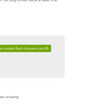
 Dit zorgt ervoor dat je je beter in je
r en ontdek Bach bloesem mix 85
ar ervaring.