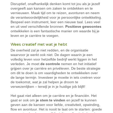
Disruptief, onafhankelijk denken komt tot jou als je jezelf
overgeeft aan kansen om zaken te ontdekken en te
vernieuwen. Maak tijd om te reizen, avonturen en neem
de verantwoordelijkheid voor je persoonlijke ontwikkeling.
Bespeel een instrument, leer een nieuwe taal. Lees veel
en uit veel verschillende bronnen.
Positieve gewoontes
ontwikkelen is een fantastische manier om waarde bij je
leven en je carrière te voegen.
Wees creatief met wat je hebt
De overheid zal je niet redden, en de organisatie
waarvoor je werkt ook niet. De dagen waarin je een
volledig leven voor hetzelfde bedrijf werkt liggen in het
verleden. Je moet
de controle
nemen en het initiatief
grijpen over je carrière en privéleven. De beste strategie
om dit te doen is om vaardigheden te ontwikkelen over
de lange termijn. Investeer je moeite in iets creëren voor
de toekomst, wat je zal helpen je droom te
verwezenlijken – terwijl je in je huidige job blijft!
Het gaat niet alleen om je carrière en je financiën. Het
gaat er ook om
je stem te vinden
en jezelf te kunnen
geven aan de kansen voor liefde, creativiteit, opwinding,
flow en avontuur. Het is nooit te laat om te starten: goede