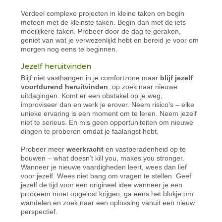
Verdeel complexe projecten in kleine taken en begin
meteen met de kleinste taken. Begin dan met de iets
moeilijkere taken. Probeer door de dag te geraken,
geniet van wat je verwezenlijkt hebt en bereid je voor om
morgen nog eens te beginnen.
Jezelf heruitvinden
Blijf niet vasthangen in je comfortzone maar
blijf jezelf
voortdurend heruitvinden
, op zoek naar nieuwe
uitdagingen. Komt er een obstakel op je weg,
improviseer dan en werk je erover. Neem risico’s – elke
unieke ervaring is een moment om te leren. Neem jezelf
niet te serieus. En mis geen opportuniteiten om nieuwe
dingen te proberen omdat je faalangst hebt.
Probeer meer
weerkracht
en vastberadenheid op te
bouwen – what doesn’t kill you, makes you stronger.
Wanneer je nieuwe vaardigheden leert, wees dan lief
voor jezelf. Wees niet bang om vragen te stellen. Geef
jezelf de tijd voor een origineel idee wanneer je een
probleem moet opgelost krijgen, ga eens het blokje om
wandelen en zoek naar een oplossing vanuit een nieuw
perspectief.