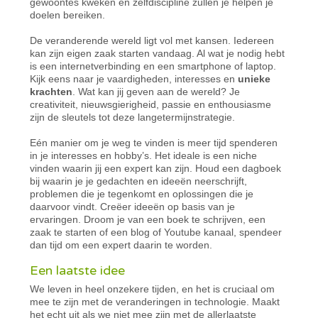
gewoontes kweken en zelfdiscipline zullen je helpen je
doelen bereiken.
De veranderende wereld ligt vol met kansen. Iedereen
kan zijn eigen zaak starten vandaag. Al wat je nodig hebt
is een internetverbinding en een smartphone of laptop.
Kijk eens naar je vaardigheden, interesses en
unieke
krachten
. Wat kan jij geven aan de wereld? Je
creativiteit, nieuwsgierigheid, passie en enthousiasme
zijn de sleutels tot deze langetermijnstrategie.
Eén manier om je weg te vinden is meer tijd spenderen
in je interesses en hobby’s. Het ideale is een niche
vinden waarin jij een expert kan zijn. Houd een dagboek
bij waarin je je gedachten en ideeën neerschrijft,
problemen die je tegenkomt en oplossingen die je
daarvoor vindt. Creëer ideeën op basis van je
ervaringen. Droom je van een boek te schrijven, een
zaak te starten of een blog of Youtube kanaal, spendeer
dan tijd om een expert daarin te worden.
Een laatste idee
We leven in heel onzekere tijden, en het is cruciaal om
mee te zijn met de veranderingen in technologie. Maakt
het echt uit als we niet mee zijn met de allerlaatste