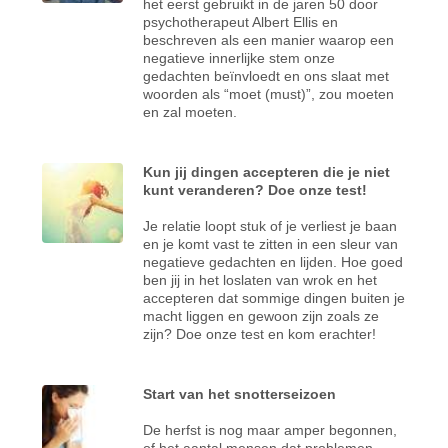
het eerst gebruikt in de jaren 50 door
psychotherapeut Albert Ellis en
beschreven als een manier waarop een
negatieve innerlijke stem onze
gedachten beïnvloedt en ons slaat met
woorden als “moet (must)”, zou moeten
en zal moeten.
Kun jij dingen accepteren die je niet
kunt veranderen? Doe onze test!
Je relatie loopt stuk of je verliest je baan
en je komt vast te zitten in een sleur van
negatieve gedachten en lijden. Hoe goed
ben jij in het loslaten van wrok en het
accepteren dat sommige dingen buiten je
macht liggen en gewoon zijn zoals ze
zijn? Doe onze test en kom erachter!
Start van het snotterseizoen
De herfst is nog maar amper begonnen,
of het aantal mensen dat problemen