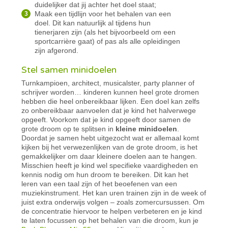
duidelijker dat jij achter het doel staat;
Maak een tijdlijn voor het behalen van een
doel. Dit kan natuurlijk al tijdens hun
tienerjaren zijn (als het bijvoorbeeld om een
sportcarrière gaat) of pas als alle opleidingen
zijn afgerond.
Stel samen minidoelen
Turnkampioen, architect, musicalster, party planner of
schrijver worden… kinderen kunnen heel grote dromen
hebben die heel onbereikbaar lijken. Een doel kan zelfs
zo onbereikbaar aanvoelen dat je kind het halverwege
opgeeft. Voorkom dat je kind opgeeft door samen de
grote droom op te splitsen in
kleine minidoelen
.
Doordat je samen hebt uitgezocht wat er allemaal komt
kijken bij het verwezenlijken van de grote droom, is het
gemakkelijker om daar kleinere doelen aan te hangen.
Misschien heeft je kind wel specifieke vaardigheden en
kennis nodig om hun droom te bereiken. Dit kan het
leren van een taal zijn of het beoefenen van een
muziekinstrument. Het kan uren trainen zijn in de week of
juist extra onderwijs volgen – zoals zomercursussen. Om
de concentratie hiervoor te helpen verbeteren en je kind
te laten focussen op het behalen van die droom, kun je