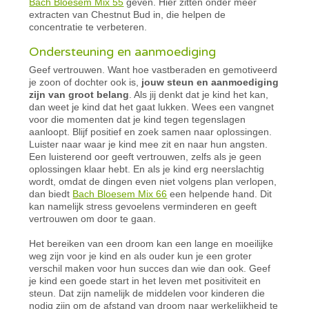
Bach Bloesem Mix 55
geven. Hier zitten onder meer
extracten van Chestnut Bud in, die helpen de
concentratie te verbeteren.
Ondersteuning en aanmoediging
Geef vertrouwen. Want hoe vastberaden en gemotiveerd
je zoon of dochter ook is,
jouw steun en aanmoediging
zijn van groot belang
. Als jij denkt dat je kind het kan,
dan weet je kind dat het gaat lukken. Wees een vangnet
voor die momenten dat je kind tegen tegenslagen
aanloopt. Blijf positief en zoek samen naar oplossingen.
Luister naar waar je kind mee zit en naar hun angsten.
Een luisterend oor geeft vertrouwen, zelfs als je geen
oplossingen klaar hebt. En als je kind erg neerslachtig
wordt, omdat de dingen even niet volgens plan verlopen,
dan biedt
Bach Bloesem Mix 66
een helpende hand. Dit
kan namelijk stress gevoelens verminderen en geeft
vertrouwen om door te gaan.
Het bereiken van een droom kan een lange en moeilijke
weg zijn voor je kind en als ouder kun je een groter
verschil maken voor hun succes dan wie dan ook. Geef
je kind een goede start in het leven met positiviteit en
steun. Dat zijn namelijk de middelen voor kinderen die
nodig zijn om de afstand van droom naar werkelijkheid te