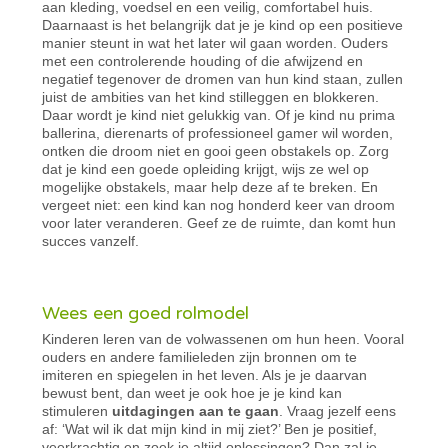
aan kleding, voedsel en een veilig, comfortabel huis.
Daarnaast is het belangrijk dat je je kind op een positieve
manier steunt in wat het later wil gaan worden. Ouders
met een controlerende houding of die afwijzend en
negatief tegenover de dromen van hun kind staan, zullen
juist de ambities van het kind stilleggen en blokkeren.
Daar wordt je kind niet gelukkig van. Of je kind nu prima
ballerina, dierenarts of professioneel gamer wil worden,
ontken die droom niet en gooi geen obstakels op. Zorg
dat je kind een goede opleiding krijgt, wijs ze wel op
mogelijke obstakels, maar help deze af te breken. En
vergeet niet: een kind kan nog honderd keer van droom
voor later veranderen. Geef ze de ruimte, dan komt hun
succes vanzelf.
Wees een goed rolmodel
Kinderen leren van de volwassenen om hun heen. Vooral
ouders en andere familieleden zijn bronnen om te
imiteren en spiegelen in het leven. Als je je daarvan
bewust bent, dan weet je ook hoe je je kind kan
stimuleren
uitdagingen aan te gaan
. Vraag jezelf eens
af: ‘Wat wil ik dat mijn kind in mij ziet?’ Ben je positief,
veerkrachtig en zoek je altijd oplossingen? Dan zal je