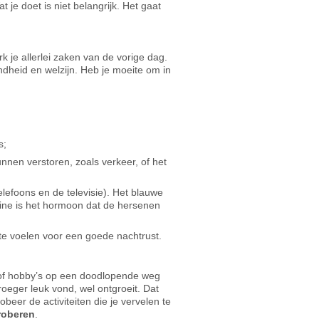
je doet is niet belangrijk. Het gaat
 je allerlei zaken van de vorige dag.
ondheid en welzijn. Heb je moeite om in
s;
nen verstoren, zoals verkeer, of het
elefoons en de televisie). Het blauwe
onine is het hormoon dat de hersenen
 te voelen voor een goede nachtrust.
rk of hobby’s op een doodlopende weg
roeger leuk vond, wel ontgroeit. Dat
eer de activiteiten die je vervelen te
proberen
.