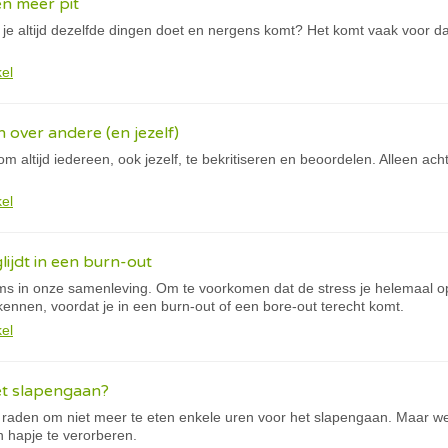
en meer pit
 je altijd dezelfde dingen doet en nergens komt? Het komt vaak voor dat 
kel
jn over andere (en jezelf)
om altijd iedereen, ook jezelf, te bekritiseren en beoordelen. Alleen acht
kel
lijdt in een burn-out
ms in onze samenleving. Om te voorkomen dat de stress je helemaal op
ennen, voordat je in een burn-out of een bore-out terecht komt.
kel
et slapengaan?
te raden om niet meer te eten enkele uren voor het slapengaan. Maar we 
 hapje te verorberen.