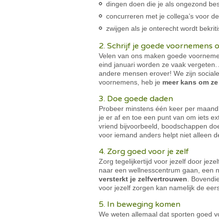
dingen doen die je als ongezond be
concurreren met je collega’s voor de
zwijgen als je onterecht wordt bekrit
2. Schrijf je goede voornemens 
Velen van ons maken goede voornemens 
eind januari worden ze vaak vergeten. A
andere mensen erover! We zijn social
voornemens, heb je
meer kans om ze 
3. Doe goede daden
Probeer minstens één keer per maand ie
je er af en toe een punt van om iets ext
vriend bijvoorbeeld, boodschappen doe
voor iemand anders helpt niet alleen 
4. Zorg goed voor je zelf
Zorg tegelijkertijd voor jezelf door jeze
naar een wellnesscentrum gaan, een nie
versterkt je zelfvertrouwen
. Bovendie
voor jezelf zorgen kan namelijk de eers
5. In beweging komen
We weten allemaal dat sporten goed v