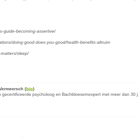
ns-guide-becoming-assertive/
cations/doing-good-does-you-good/health-benefits-altruim
matters/sleep/
Vermeersch
(
bio
)
 gecertificeerde psycholoog en Bachbloesemexpert met meer dan 30 ja