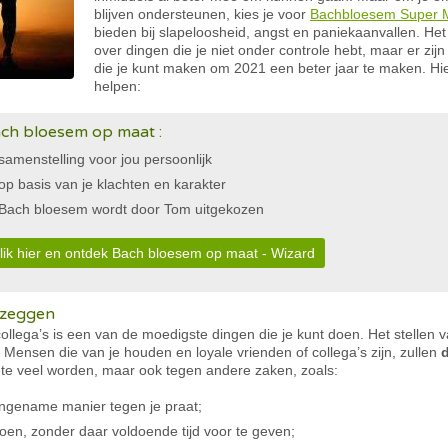
blijven ondersteunen, kies je voor
Bachbloesem Super M
bieden bij slapeloosheid, angst en paniekaanvallen. Het
over dingen die je niet onder controle hebt, maar er zi
die je kunt maken om 2021 een beter jaar te maken. Hie
helpen:
ch bloesem op maat :
samenstelling voor jou persoonlijk
op basis van je klachten en karakter
Bach bloesem wordt door Tom uitgekozen
lik hier en ontdek Bach bloesem op maat - Wizard
’ zeggen
 collega’s is een van de moedigste dingen die je kunt doen. Het stellen 
n. Mensen die van je houden en loyale vrienden of collega’s zijn, zullen
d
e te veel worden, maar ook tegen andere zaken, zoals:
ngename manier tegen je praat;
oen, zonder daar voldoende tijd voor te geven;