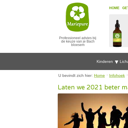
HOME
GE
Professioneel advies bij
de keuze van je Bach
bloesem
Kinderen
Lich
U bevindt zich hier:
Home
Infohoek
Laten we 2021 beter 