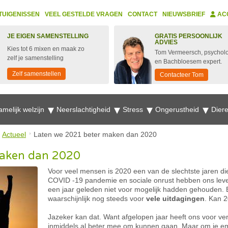
TUIGENISSEN
VEEL GESTELDE VRAGEN
CONTACT
NIEUWSBRIEF
AC
JE EIGEN SAMENSTELLING
GRATIS PERSOONLIJK
ADVIES
Kies tot 6 mixen en maak zo
Tom Vermeersch, psychol
zelf je samenstelling
en Bachbloesem expert.
Zelf samenstellen
Contacteer Tom
amelijk welzijn
Neerslachtigheid
Stress
Ongerustheid
Dier
Actueel
Laten we 2021 beter maken dan 2020
maken dan 2020
Voor veel mensen is 2020 een van de slechtste jaren di
COVID -19 pandemie en sociale onrust hebben ons lev
een jaar geleden niet voor mogelijk hadden gehouden. 
waarschijnlijk nog steeds voor
vele uitdagingen
. Kan 
Jazeker kan dat. Want afgelopen jaar heeft ons voor ve
inmiddels al beter mee om kunnen gaan. Maar om je emot