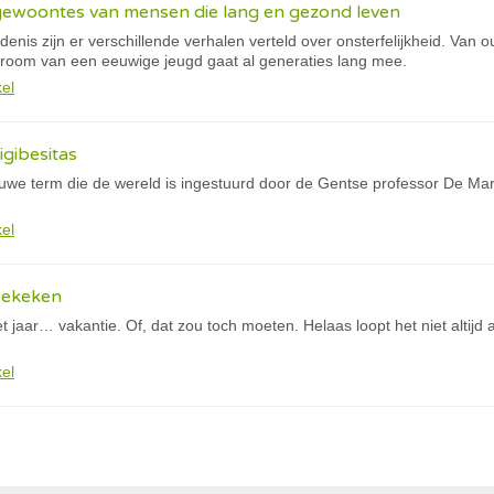
 gewoontes van mensen die lang en gezond leven
nis zijn er verschillende verhalen verteld over onsterfelijkheid. Van 
droom van een eeuwige jeugd gaat al generaties lang mee.
kel
igibesitas
ieuwe term die de wereld is ingestuurd door de Gentse professor De Ma
kel
bekeken
et jaar… vakantie. Of, dat zou toch moeten. Helaas loopt het niet altijd
kel