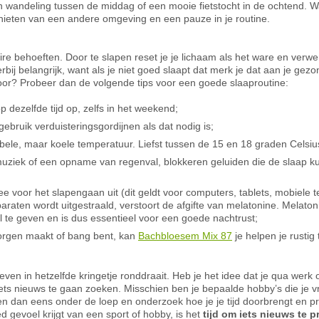
 wandeling tussen de middag of een mooie fietstocht in de ochtend. Wat 
enieten van een andere omgeving en een pauze in je routine.
e behoeften. Door te slapen reset je je lichaam als het ware en verwerk
erbij belangrijk, want als je niet goed slaapt dat merk je dat aan je gez
door? Probeer dan de volgende tips voor een goede slaaproutine:
p dezelfde tijd op, zelfs in het weekend;
bruik verduisteringsgordijnen als dat nodig is;
ele, maar koele temperatuur. Liefst tussen de 15 en 18 graden Celsiu
uziek of een opname van regenval, blokkeren geluiden die de slaap kun
e voor het slapengaan uit (dit geldt voor computers, tablets, mobiele t
paraten wordt uitgestraald, verstoort de afgifte van melatonine. Melat
te geven en is dus essentieel voor een goede nachtrust;
 zorgen maakt of bang bent, kan
Bachbloesem Mix 87
je helpen je rustig
e leven in hetzelfde kringetje ronddraait. Heb je het idee dat je qua we
iets nieuws te gaan zoeken. Misschien ben je bepaalde hobby’s die je v
n dan eens onder de loep en onderzoek hoe je je tijd doorbrengt en prob
d gevoel krijgt van een sport of hobby, is het
tijd om iets nieuws te 