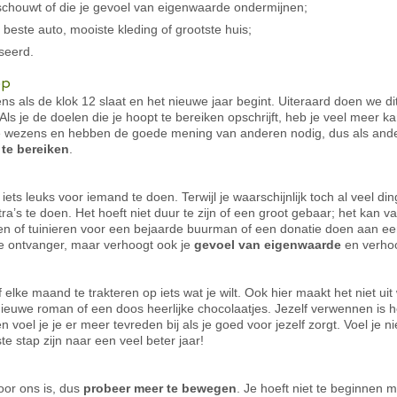
schouwt of die je gevoel van eigenwaarde ondermijnen;
 beste auto, mooiste kleding of grootste huis;
iseerd.
op
als de klok 12 slaat en het nieuwe jaar begint. Uiteraard doen we d
ls je de doelen die je hoopt te bereiken opschrijft, heb je veel meer k
e wezens en hebben de goede mening van anderen nodig, dus als ande
te bereiken
.
ts leuks voor iemand te doen. Terwijl je waarschijnlijk toch al veel 
ra’s te doen. Het hoeft niet duur te zijn of een groot gebaar; het kan va
n of tuinieren voor een bejaarde buurman of een donatie doen aan een
de ontvanger, maar verhoogt ook je
gevoel van eigenwaarde
en verhoo
lf elke maand te trakteren op iets wat je wilt. Ook hier maakt het niet uit
uwe roman of een doos heerlijke chocolaatjes. Jezelf verwennen is hee
n voel je je er meer tevreden bij als je goed voor jezelf zorgt. Voel je nie
te stap zijn naar een veel beter jaar!
oor ons is, dus
probeer meer te bewegen
. Je hoeft niet te beginnen 