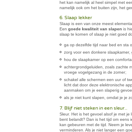
het kan namelijk al heel simpel met een
namelijk ook om het buiten zijn, het g
6. Slaap lekker
Slaap is een van onze meest elementair
Een
goede kwaliteit van slapen
is hi
slaap te komen of slaap je niet goed 
ga op dezelfde tijd naar bed en sta o
zorg voor een donkere slaapkamer, ge
hou de slaapkamer op een comfortab
achtergrondgeluiden, zoals zachte m
vroege vogelgezang in de zomer;
schakel alle schermen een uur of twe
licht dat door deze elektronische ap
aanmaken om je een slaperig gevoel 
als je niet kunt slapen, omdat je je
7. Blijf niet steken in een sleur...
Sleur. Het is het gevoel alsof je met j
bent belandt? Dan is het tijd om eens 
kan gebeuren met de tijd. Neem je leve
verminderen. Als je niet langer een goe