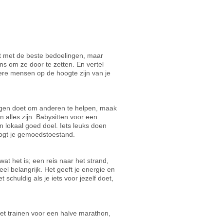
it met de beste bedoelingen, maar
ans om ze door te zetten. En vertel
re mensen op de hoogte zijn van je
dingen doet om anderen te helpen, maak
n alles zijn. Babysitten voor een
 lokaal goed doel. Iets leuks doen
gt je gemoedstoestand.
 wat het is; een reis naar het strand,
l belangrijk. Het geeft je energie en
t schuldig als je iets voor jezelf doet,
met trainen voor een halve marathon,