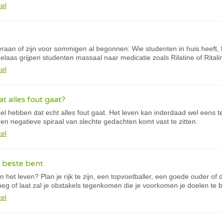
kel
an of zijn voor sommigen al begonnen. Wie studenten in huis heeft,
laas grijpen studenten massaal naar medicatie zoals Rilatine of Ritali
kel
t alles fout gaat?
l hebben dat echt alles fout gaat. Het leven kan inderdaad wel eens te
en negatieve spiraal van slechte gedachten komt vast te zitten.
kel
 beste bent
in het leven? Plan je rijk te zijn, een topvoetballer, een goede ouder of
roeg of laat zal je obstakels tegenkomen die je voorkomen je doelen te 
kel