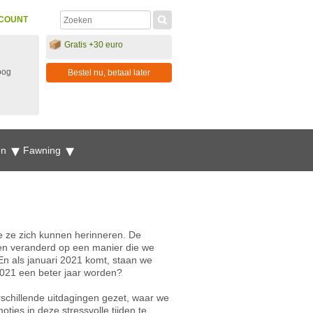
COUNT
Gratis +30 euro
oog
Bestel nu, betaal later
en
Fawning
e ze zich kunnen herinneren. De
en veranderd op een manier die we
En als januari 2021 komt, staan we
2021 een beter jaar worden?
rschillende uitdagingen gezet, waar we
ies in deze stressvolle tijden te