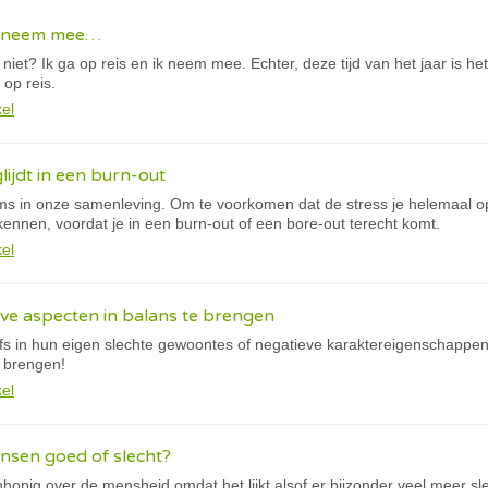
ik neem mee…
 niet? Ik ga op reis en ik neem mee. Echter, deze tijd van het jaar is he
op reis.
kel
lijdt in een burn-out
ms in onze samenleving. Om te voorkomen dat de stress je helemaal op
ennen, voordat je in een burn-out of een bore-out terecht komt.
kel
eve aspecten in balans te brengen
lfs in hun eigen slechte gewoontes of negatieve karaktereigenschappen.
e brengen!
kel
nsen goed of slecht?
opig over de mensheid omdat het lijkt alsof er bijzonder veel meer sl