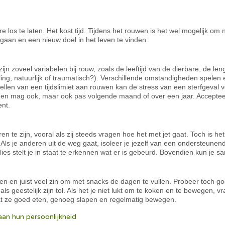
e los te laten. Het kost tijd. Tijdens het rouwen is het wel mogelijk o
 gaan en een nieuw doel in het leven te vinden.
ijn zoveel variabelen bij rouw, zoals de leeftijd van de dierbare, de lengte
ing, natuurlijk of traumatisch?). Verschillende omstandigheden spelen e
ellen van een tijdslimiet aan rouwen kan de stress van een sterfgeval v
en mag ook, maar ook pas volgende maand of over een jaar. Accepteer
ent.
en te zijn, vooral als zij steeds vragen hoe het met jet gaat. Toch is he
. Als je anderen uit de weg gaat, isoleer je jezelf van een ondersteune
rlies stelt je in staat te erkennen wat er is gebeurd. Bovendien kun je 
ten en juist veel zin om met snacks de dagen te vullen. Probeer toch goe
als geestelijk zijn tol. Als het je niet lukt om te koken en te bewegen,
at ze goed eten, genoeg slapen en regelmatig bewegen.
aan hun persoonlijkheid