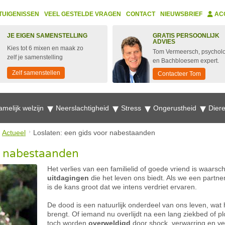
TUIGENISSEN
VEEL GESTELDE VRAGEN
CONTACT
NIEUWSBRIEF
AC
JE EIGEN SAMENSTELLING
GRATIS PERSOONLIJK
ADVIES
Kies tot 6 mixen en maak zo
Tom Vermeersch, psychol
zelf je samenstelling
en Bachbloesem expert.
Zelf samenstellen
Contacteer Tom
amelijk welzijn
Neerslachtigheid
Stress
Ongerustheid
Dier
Actueel
Loslaten: een gids voor nabestaanden
or nabestaanden
Het verlies van een familielid of goede vriend is waarsch
uitdagingen
die het leven ons biedt. Als we een partne
is de kans groot dat we intens verdriet ervaren.
De dood is een natuurlijk onderdeel van ons leven, wat
brengt. Of iemand nu overlijdt na een lang ziekbed of plo
toch worden
overweldigd
door shock, verwarring en ver