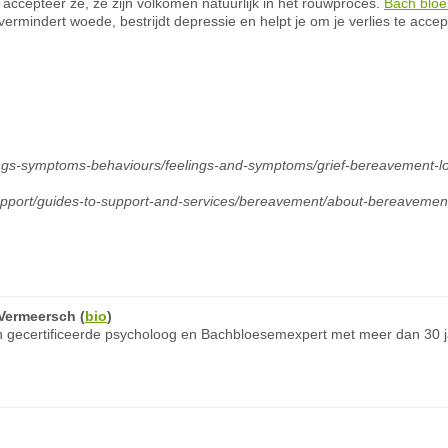
accepteer ze, ze zijn volkomen natuurlijk in het rouwproces.
Bach blo
vermindert woede, bestrijdt depressie en helpt je om je verlies te accept
lings-symptoms-behaviours/feelings-and-symptoms/grief-bereavement-lo
support/guides-to-support-and-services/bereavement/about-bereavemen
Vermeersch
(
bio
)
 gecertificeerde psycholoog en Bachbloesemexpert met meer dan 30 ja