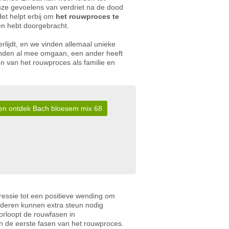
nze gevoelens van verdriet na de dood
et helpt erbij om
het rouwproces te
men hebt doorgebracht.
lijdt, en we vinden allemaal unieke
anden al mee omgaan, een ander heeft
n van het rouwproces als familie en
r en ontdek Bach bloesem mix 68
ressie tot een positieve wending om
nderen kunnen extra steun nodig
orloopt de rouwfasen in
n de eerste fasen van het rouwproces.