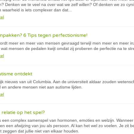
ch? Denken we te veel na over wat we zelf willen? Of denken we zo cy
De waarheid is iets complexer dan dat…
kel
npakken? 6 Tips tegen perfectionisme!
wordt meer en meer van mensen gevraagd terwijl men meer en meer inzi
 wat mensen de pedalen kwijt omdat zij proberen de perfectie na te st
kel
utisme ontdekt
jk nieuws van uit Columbia. Aan de universiteit aldaar zouden weten
en andere mensen niet aan autisme lijden.
kel
 relatie op het spel?
s een complex samenspel van hormonen, emoties en welzijn. Wanneer je
zelden een afwijzing van jou als persoon. Al kan het wel zo voelen. Je zi
et zeggen dat jullie niet van elkaar houden.