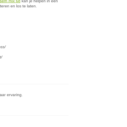
esem mix 68
kan je helpen in een
eren en los te laten.
ss/
t/
ar ervaring.