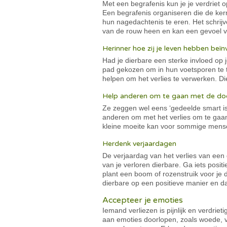
Met een begrafenis kun je je verdriet o
Een begrafenis organiseren die de ker
hun nagedachtenis te eren. Het schrij
van de rouw heen en kan een gevoel va
Herinner hoe zij je leven hebben beï
Had je dierbare een sterke invloed op 
pad gekozen om in hun voetsporen te tr
helpen om het verlies te verwerken. Die
Help anderen om te gaan met de doo
Ze zeggen wel eens ‘gedeelde smart is
anderen om met het verlies om te gaan.
kleine moeite kan voor sommige mensen 
Herdenk verjaardagen
De verjaardag van het verlies van een
van je verloren dierbare. Ga iets posit
plant een boom of rozenstruik voor je d
dierbare op een positieve manier en d
Accepteer je emoties
Iemand verliezen is pijnlijk en verdrie
aan emoties doorlopen, zoals woede, v