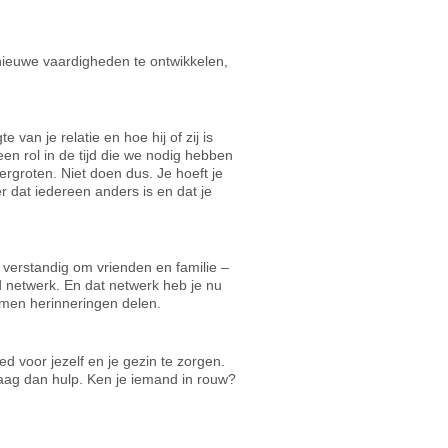
m nieuwe vaardigheden te ontwikkelen,
 van je relatie en hoe hij of zij is
en rol in de tijd die we nodig hebben
ergroten. Niet doen dus. Je hoeft je
 dat iedereen anders is en dat je
t verstandig om vrienden en familie –
nd netwerk. En dat netwerk heb je nu
samen herinneringen delen.
d voor jezelf en je gezin te zorgen.
 vraag dan hulp. Ken je iemand in rouw?