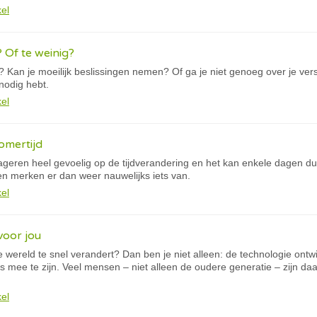
kel
? Of te weinig?
n? Kan je moeilijk beslissingen nemen? Of ga je niet genoeg over je vers
 nodig hebt.
kel
omertijd
ren heel gevoelig op de tijdverandering en het kan enkele dagen duren
en merken er dan weer nauwelijks iets van.
kel
 voor jou
 wereld te snel verandert? Dan ben je niet alleen: de technologie ontwi
s mee te zijn. Veel mensen – niet alleen de oudere generatie – zijn da
kel