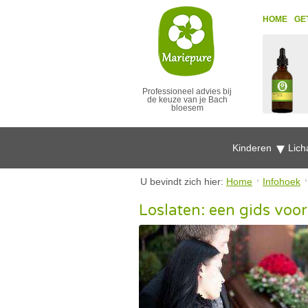
HOME
GE
Professioneel advies bij
de keuze van je Bach
bloesem
Kinderen
Lich
U bevindt zich hier:
Home
Infohoek
Loslaten: een gids vo