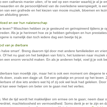
p een catharsis manier uiten, of te wel op een manier waarbij je al je e
nwaarden en de persoonlijkheid van de overledene weerspiegelt, is ee
ven van een grafrede en het kiezen van mooie muziek, bloemen en lezi
n afsluiting geven.
nvloed en eer hun nalatenschap
je leven? Misschien hebben ze je gesteund en geïnspireerd tijdens je op
eden. Als je je herinnert hoe ze je hebben geholpen en hun prestaties 
gene is namelijk dan toch iedere dag een beetje bij je.
d van je dierbare
 halve smart’. Breng daarom tijd door met andere familieleden en vrie
 Of het nu gaat om het bekijken van foto's, het luisteren naar muziek 
een enorm verschil maken. En als je anderen helpt, voel jij je ook be
 dierbare kan moeilijk zijn, maar het is ook een moment om diegene te 
iefs doen, zoals een dagje uit. Eet een gebakje en proost op het leven.
ierbare of doe iets anders wat hij of zij ook wel leuk had geleken. Door
at kan weer helpen om beter om te gaan met het verlies.
tig. Met de tijd wordt het makkelijker om ermee om te gaan; neem daar oo
erdriet, machteloosheid en vermoeidheid. Soms denk je er te zijn en d