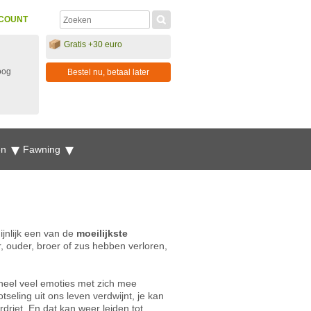
COUNT
Gratis +30 euro
oog
Bestel nu, betaal later
en
Fawning
ijnlijk een van de
moeilijkste
r, ouder, broer of zus hebben verloren,
 heel veel emoties met zich mee
tseling uit ons leven verdwijnt, je kan
driet. En dat kan weer leiden tot