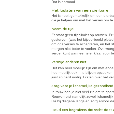
Dat is normaal.
Het loslaten van een dierbare
Het is nooit gemakkelijk om een dierbar
die je helpen om met het verlies om te
Neem de tijd
Er staat geen tijdslimiet op rouwen. Er z
gestorven (was het bijvoorbeeld plotsel
om ons verlies te accepteren, en het st
morgen niet beter te voelen. Overmorg
verder kunt wanneer je er klaar voor b
Vermijd anderen niet
Het kan heel moeilijk zijn om met ander
hoe moeilijk ook – te blijven opzoeken
juist zo hard nodig. Praten over het ve
Zorg voor je lichamelijke gezondheid
In rouw heb je niet veel zin om te spor
Rouwen eist namelijk zowel lichamelijk 
Ga bij diegene langs en zorg ervoor d
Houd een begrafenis die recht doet 