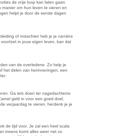
moties de vrije loop kan laten gaan.
n manier om hun leven te vieren en
ngen helpt je door de eerste dagen
leiding of misschien heb je je carrière
voortzet in jouw eigen leven, kan dat
nden van de overledene. Zo help je
of het delen van herinneringen, een
ter.
eren. Ga iets doen ter nagedachtenis
 Zamel geld in voor een goed doel,
 de verjaardag te vieren, herdenk je je
k de tijd voor. Je zal een heel scala
an ineens komt alles weer net zo