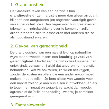
1. Grandioosheid
Het klassieke teken van een narcist is hun
grandioosheid
. Een narcist is meer dan alleen arrogant;
hij heeft een aangeboren (en ongerechtvaardigd) gevoel
van superioriteit. Ze zullen liegen over hun prestaties en
talenten om indrukwekkend over te komen en zullen
alleen proberen zich te associëren met anderen die ze
als hoogstaand ervaren.
2. Gevoel van gerechtigheid
De grandioosheid van een narcist leidt op natuurlijke
wijze tot het tweede teken: een
krachtig gevoel van
gerechtigheid
. Omdat een narcist zichzelf superieur en
uniek vindt, verwacht hij altijd dat anderen hem gunstig
behandelen. Wat ze ook willen, ze willen het krijgen,
zonder de kosten en offers die een ander ervoor moet
maken, mee te tellen. Je bent alleen van waarde voor
een narcist zolang je aan hun eisen kunt voldoen, en als
je tegen hen ingaat en weigert, verwacht dan woede,
agressie of de ‘stille behandeling’, waarbij je compleet
genegeerd wordt.
3. Fantasiewereld