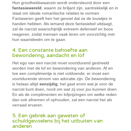
Hun grootheidswaanzin wordt ondersteund door een
fantasiewereld
, waarin ze briljant zijn, aantrekkelijk en in
staat om ideale romantische relaties te vormen.
Fantaseren geeft hen het gevoel dat ze de touwtjes in
handen hebben. Als iemand deze fantasiebel uitdaagt,
zal de narcist waarschijnlijk extreem defensief en boos
reageren, zodat mensen vaak leren om voorzichtig met
hun waanideeën om te gaan.
4. Een constante behoefte aan
bewondering, aandacht en lof
Het ego van een narcist moet voortdurend gestreeld
worden met de lof en bewondering van anderen. Af en
toe een complimentje is niet voldoende; er moet een
voortdurende stroom van adoratie zijn. De bewondering
is helaas altijd
eenzijdig
; het gaat erom wat je voor de
narcist kunt doen, nooit om wat zij voor jou kunnen doen.
En als de complimenten en lofprijzingen om welke reden
dan ook afnemen of ophouden, zal een narcist het als
verraad ervaren.
5. Een gebrek aan geweten of
schuldgevoelens bij het uitbuiten van
anderen