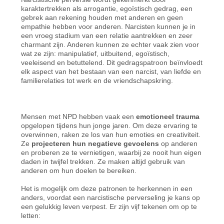
karaktertrekken als arrogantie, egoïstisch gedrag, een
gebrek aan rekening houden met anderen en geen
empathie hebben voor anderen. Narcisten kunnen je in
een vroeg stadium van een relatie aantrekken en zeer
charmant zijn. Anderen kunnen ze echter vaak zien voor
wat ze zijn: manipulatief, uitbuitend, egoïstisch,
veeleisend en betuttelend. Dit gedragspatroon beïnvloedt
elk aspect van het bestaan van een narcist, van liefde en
familierelaties tot werk en de vriendschapskring.
Mensen met NPD hebben vaak een
emotioneel trauma
opgelopen tijdens hun jonge jaren. Om deze ervaring te
overwinnen, raken ze los van hun emoties en creativiteit.
Ze
projecteren hun negatieve gevoelens
op anderen
en proberen ze te vernietigen, waarbij ze nooit hun eigen
daden in twijfel trekken. Ze maken altijd gebruik van
anderen om hun doelen te bereiken.
Het is mogelijk om deze patronen te herkennen in een
anders, voordat een narcistische perverseling je kans op
een gelukkig leven verpest. Er zijn vijf tekenen om op te
letten: