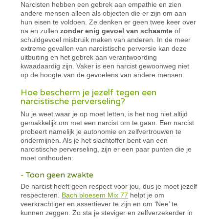
Narcisten hebben een gebrek aan empathie en zien
andere mensen alleen als objecten die er zijn om aan
hun eisen te voldoen. Ze denken er geen twee keer over
na en zullen
zonder enig gevoel van schaamte
of
schuldgevoel misbruik maken van anderen. In de meer
extreme gevallen van narcistische perversie kan deze
uitbuiting en het gebrek aan verantwoording
kwaadaardig zijn. Vaker is een narcist gewoonweg niet
op de hoogte van de gevoelens van andere mensen.
Hoe bescherm je jezelf tegen een
narcistische perverseling?
Nu je weet waar je op moet letten, is het nog niet altijd
gemakkelijk om met een narcist om te gaan. Een narcist
probeert namelijk je autonomie en zelfvertrouwen te
ondermijnen. Als je het slachtoffer bent van een
narcistische perverseling, zijn er een paar punten die je
moet onthouden:
- Toon geen zwakte
De narcist heeft geen respect voor jou, dus je moet jezelf
respecteren.
Bach bloesem Mix 77
helpt je om
veerkrachtiger en assertiever te zijn en om ‘Nee’ te
kunnen zeggen. Zo sta je steviger en zelfverzekerder in