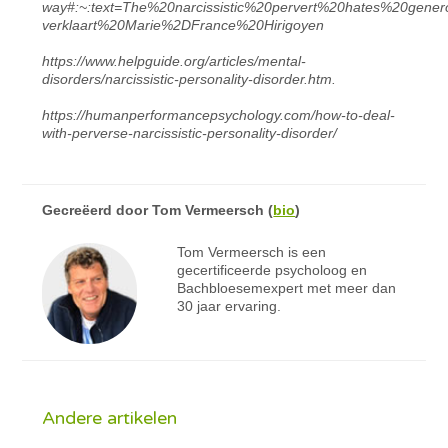
way#:~:text=The%20narcissistic%20pervert%20hates%20gener
verklaart%20Marie%2DFrance%20Hirigoyen
https://www.helpguide.org/articles/mental-
disorders/narcissistic-personality-disorder.htm.
https://humanperformancepsychology.com/how-to-deal-
with-perverse-narcissistic-personality-disorder/
Gecreëerd door
Tom Vermeersch
(
bio
)
Tom Vermeersch is een
gecertificeerde psycholoog en
Bachbloesemexpert met meer dan
30 jaar ervaring.
Andere artikelen