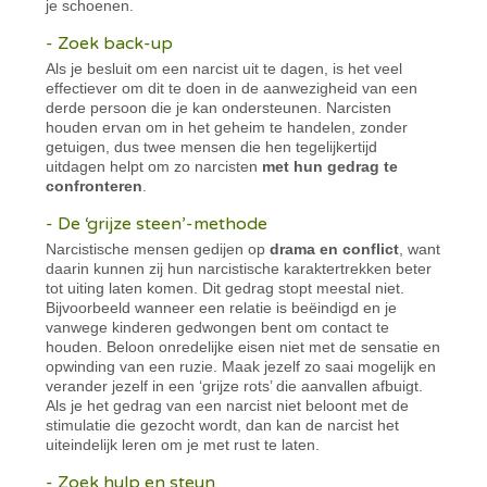
je schoenen.
- Zoek back-up
Als je besluit om een narcist uit te dagen, is het veel
effectiever om dit te doen in de aanwezigheid van een
derde persoon die je kan ondersteunen. Narcisten
houden ervan om in het geheim te handelen, zonder
getuigen, dus twee mensen die hen tegelijkertijd
uitdagen helpt om zo narcisten
met hun gedrag te
confronteren
.
- De ‘grijze steen’-methode
Narcistische mensen gedijen op
drama en conflict
, want
daarin kunnen zij hun narcistische karaktertrekken beter
tot uiting laten komen. Dit gedrag stopt meestal niet.
Bijvoorbeeld wanneer een relatie is beëindigd en je
vanwege kinderen gedwongen bent om contact te
houden. Beloon onredelijke eisen niet met de sensatie en
opwinding van een ruzie. Maak jezelf zo saai mogelijk en
verander jezelf in een ‘grijze rots’ die aanvallen afbuigt.
Als je het gedrag van een narcist niet beloont met de
stimulatie die gezocht wordt, dan kan de narcist het
uiteindelijk leren om je met rust te laten.
- Zoek hulp en steun