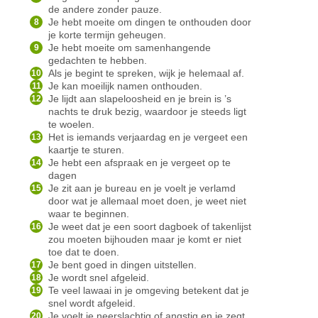
de andere zonder pauze.
Je hebt moeite om dingen te onthouden door
je korte termijn geheugen.
Je hebt moeite om samenhangende
gedachten te hebben.
Als je begint te spreken, wijk je helemaal af.
Je kan moeilijk namen onthouden.
Je lijdt aan slapeloosheid en je brein is ’s
nachts te druk bezig, waardoor je steeds ligt
te woelen.
Het is iemands verjaardag en je vergeet een
kaartje te sturen.
Je hebt een afspraak en je vergeet op te
dagen
Je zit aan je bureau en je voelt je verlamd
door wat je allemaal moet doen, je weet niet
waar te beginnen.
Je weet dat je een soort dagboek of takenlijst
zou moeten bijhouden maar je komt er niet
toe dat te doen.
Je bent goed in dingen uitstellen.
Je wordt snel afgeleid.
Te veel lawaai in je omgeving betekent dat je
snel wordt afgeleid.
Je voelt je neerslachtig of angstig en je zegt