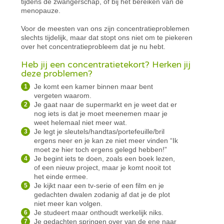
tijdens de zwangerschap, of bij het bereiken van de
menopauze.
Voor de meesten van ons zijn concentratieproblemen
slechts tijdelijk, maar dat stopt ons niet om te piekeren
over het concentratieprobleem dat je nu hebt.
Heb jij een concentratietekort? Herken jij
deze problemen?
Je komt een kamer binnen maar bent
vergeten waarom.
Je gaat naar de supermarkt en je weet dat er
nog iets is dat je moet meenemen maar je
weet helemaal niet meer wat.
Je legt je sleutels/handtas/portefeuille/bril
ergens neer en je kan ze niet meer vinden “Ik
moet ze hier toch ergens gelegd hebben!”
Je begint iets te doen, zoals een boek lezen,
of een nieuw project, maar je komt nooit tot
het einde ermee.
Je kijkt naar een tv-serie of een film en je
gedachten dwalen zodanig af dat je de plot
niet meer kan volgen.
Je studeert maar onthoudt werkelijk niks.
Je gedachten springen over van de ene naar